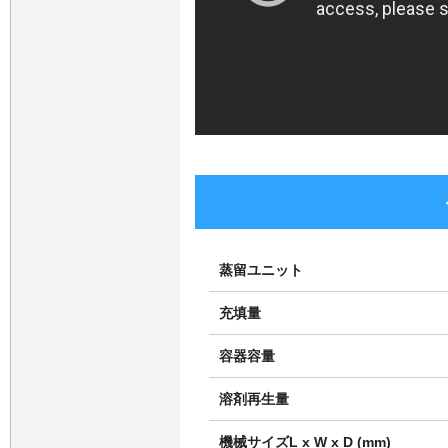
蒸留ユニット
充填量
容器容量
溶剤再生量
機械サイズL x W x D (mm)