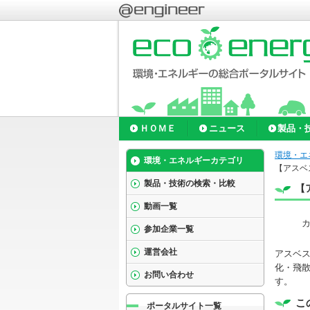
ＨＯＭＥ
ニュース
製品・
環境・エ
環境・エネルギーカテゴリ
【アスベ
製品・技術の検索・比較
【
動画一覧
参加企業一覧
運営会社
アスベ
化・飛
お問い合わせ
す。
こ
ポータルサイト一覧