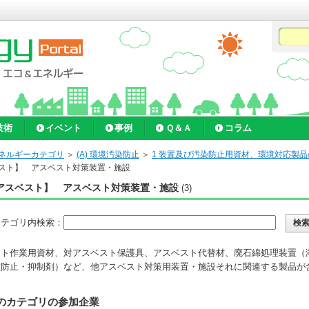
技術
イベント
事例
Ｑ＆Ａ
コラム
ネルギーカテゴリ
＞
(A) 環境汚染防止
＞
1 装置及び汚染防止用資材、環境対応製品
スト】 アスベスト対策装置・施設
アスベスト】 アスベスト対策装置・施設
(3)
カテゴリ内検索：
スト作業用資材、対アスベスト保護具、アスベスト代替材、廃石綿処理装置（
散防止・抑制剤）など、他アスベスト対策用装置・施設それに関連する製品が
のカテゴリの参加企業