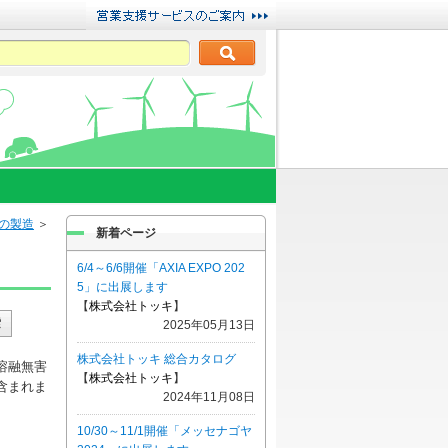
の製造
＞
新着ページ
6/4～6/6開催「AXIA EXPO 202
5」に出展します
【
株式会社トッキ
】
2025年05月13日
株式会社トッキ 総合カタログ
溶融無害
【
株式会社トッキ
】
含まれま
2024年11月08日
10/30～11/1開催「メッセナゴヤ