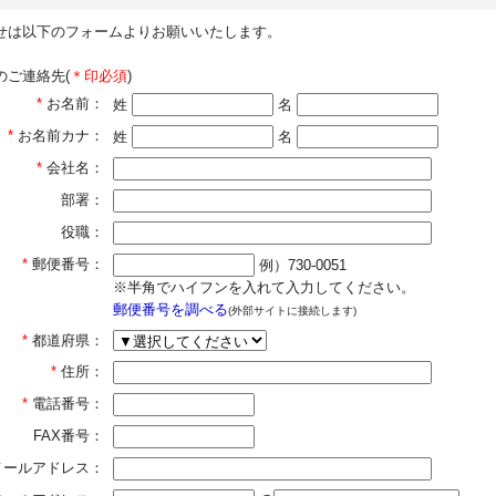
せは以下のフォームよりお願いいたします。
のご連絡先(
＊印必須
)
*
お名前：
姓
名
*
お名前カナ：
姓
名
*
会社名：
部署：
役職：
*
郵便番号：
例）730-0051
※半角でハイフンを入れて入力してください。
郵便番号を調べる
(外部サイトに接続します)
*
都道府県：
*
住所：
*
電話番号：
FAX番号：
メールアドレス：