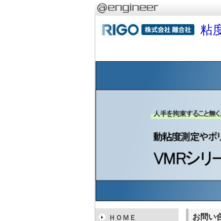
粘
お問い
ＨＯＭＥ