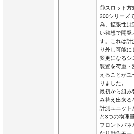
◎スロット方
200シリー
為、拡張性は
い発想で開発
す。これは計
り外し可能に
変更になるシ
装置を荷重・
えることがユ
りました。
最初から組み
み替え出来る
計測ユニットが
と3つの物理
フロントパネ
なり動作モー