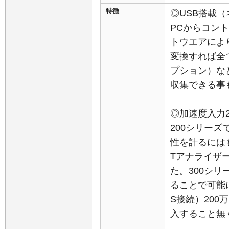
特徴
◎USB搭載
PCからコン
トウエアによ
変換すれば全
プション）な
収集できる事
◎加速度入力2
200シリー
性を計るにはも
Tアナライザ
た。300シリ
ることで可能に
S接続）20
入すること無