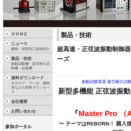
製品・技術
ＨＯＭＥ
ニュース
超高速・正弦波振動制御器 『Ma
微細・精密加工技術紹介
ーズ
製品・技術
振動試験機・疲労耐久試
験機・起振機
資料ダウンロード
振動試験装置
疲労耐久試
カタログ、マンガ、価格
表などの資料ダウンロー
新型多機能 正弦波振動
ド
会社概要
お問い合わせ
『
Master Pro （
〜 テーマはREBORN！ 
参加ポータル