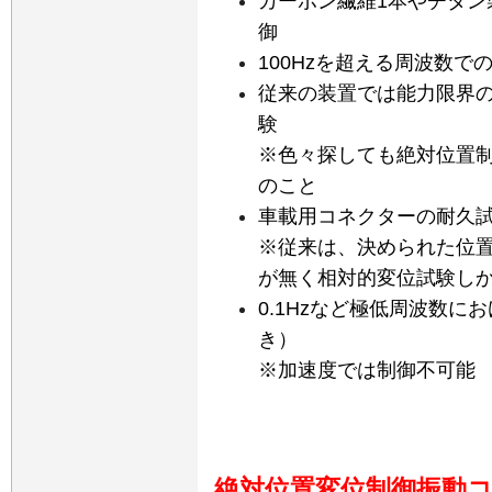
カーボン繊維1本やチタン
御
100Hzを超える周波数で
従来の装置では能力限界
験
※色々探しても絶対位置
のこと
車載用コネクターの耐久
※従来は、決められた位
が無く相対的変位試験し
0.1Hzなど極低周波数
き）
※加速度では制御不可能
絶対位置変位制御振動コン