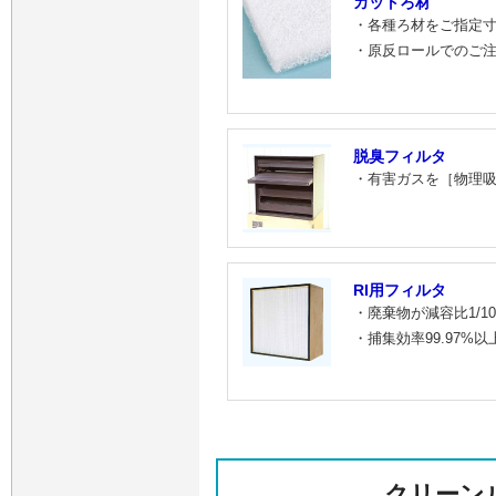
カットろ材
・各種ろ材をご指定
・原反ロールでのご
脱臭フィルタ
・有害ガスを［物理吸
RI用フィルタ
・廃棄物が減容比1/1
・捕集効率99.97%
クリーン