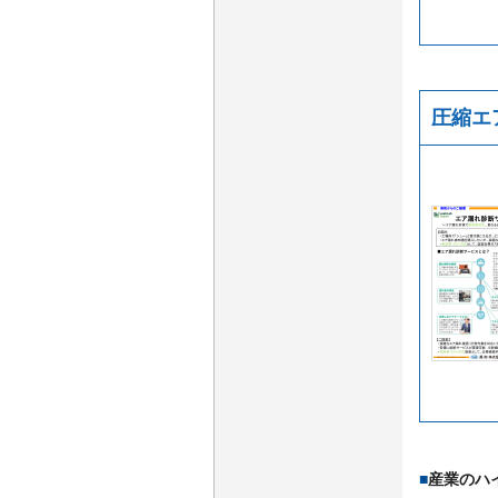
圧縮エ
■
産業のハ