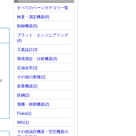
すべてのページカテゴリ一覧
検査・測定機器(6)
制御機器(5)
プラント・エンジニアリング
(4)
工業設計(3)
環境測定・分析機器(3)
石油化学(3)
その他の業種(2)
ょ
産業機器(2)
鉄鋼(2)
電機・精密機器(2)
Fluke(1)
IMV(1)
その他油圧機器・空圧機器の