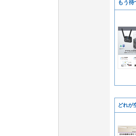
もう待
どれが