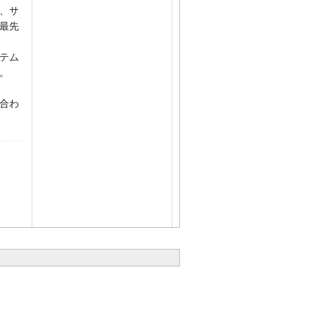
、サ
最先
テム
。
合わ