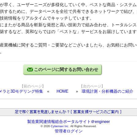
が早く、ユーザーニーズが多様化していく中、ベストな商品・システム
供するために、データベースを全社で共有できるネットワークで結び、
技術情報をリアルタイムでキャッチしています。
にまたがる商品を斬新な発想と高い技術力で組み合わせ、トータルシス
築するなど、英和ならではの「ベストな」サービスをお届けしています
産業機械に関するご質問・ご要望などございましたら、お気軽にお問い
。
このページに関するお問い合わせ
【前のページ】
【次のページ】
メラと3Dモデリング特集
HOME
環境計測・分析機器のご紹介
製造業関連情報総合ポータルサイト＠engineer
© 2026
Cybernavi Inc.
All Rights Reserved.
管理者ログイン