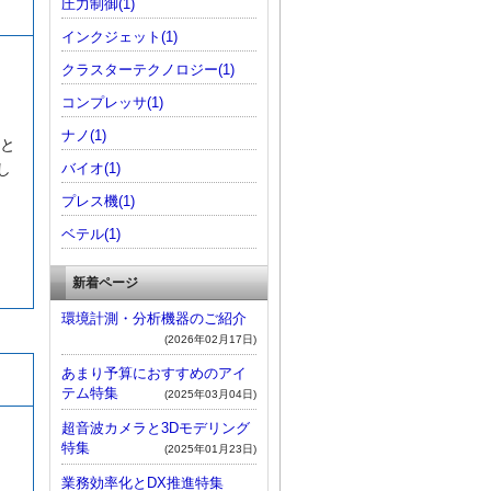
圧力制御(1)
インクジェット(1)
クラスターテクノロジー(1)
コンプレッサ(1)
ナノ(1)
、と
バイオ(1)
し
プレス機(1)
ベテル(1)
新着ページ
環境計測・分析機器のご紹介
(2026年02月17日)
あまり予算におすすめのアイ
テム特集
(2025年03月04日)
超音波カメラと3Dモデリング
特集
(2025年01月23日)
業務効率化とDX推進特集