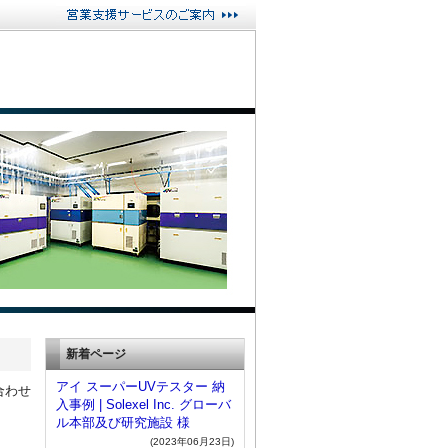
新着ページ
アイ スーパーUVテスター 納
合わせ
入事例 | Solexel Inc. グローバ
ル本部及び研究施設 様
(2023年06月23日)