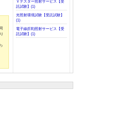
Ｖテスター照射サービス【受
託試験】(1)
光照射環境試験【受託試験】
(1)
同
電子線(EB)照射サービス【受
り
託試験】(1)
わ