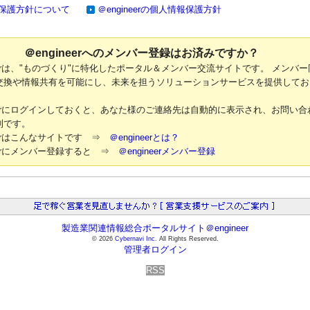
保護方針について
＠engineerの個人情報保護方針
＠engineerへのメンバー登録はお済みですか？
neerは、"ものづくり"に特化したポータル＆メンバー交流サイトです。 メンバー
交換や情報共有を可能にし、未来を担うソリューションサービスを提供してお
neerにログインしておくと、あなた様のご連絡先は自動的に表示され、お問い合
利です。
neerはこんなサイトです ⇒
＠engineerとは？
neerにメンバー登録すると ⇒
＠engineerメンバー登録
製造業関連情報総合ポータルサイト＠engineer
© 2026
Cybernavi Inc.
All Rights Reserved.
管理者ログイン
RSS