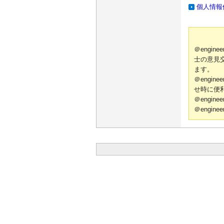
個人情報
＠engi
士の意見
ます。
＠engi
せ時に便
＠engi
＠engi