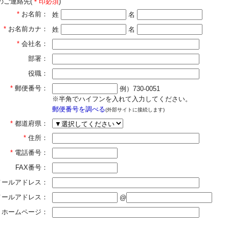
のご連絡先(
＊印必須
)
*
お名前：
姓
名
*
お名前カナ：
姓
名
*
会社名：
部署：
役職：
*
郵便番号：
例）730-0051
※半角でハイフンを入れて入力してください。
郵便番号を調べる
(外部サイトに接続します)
*
都道府県：
*
住所：
*
電話番号：
FAX番号：
メールアドレス：
]メールアドレス：
@
ホームページ：