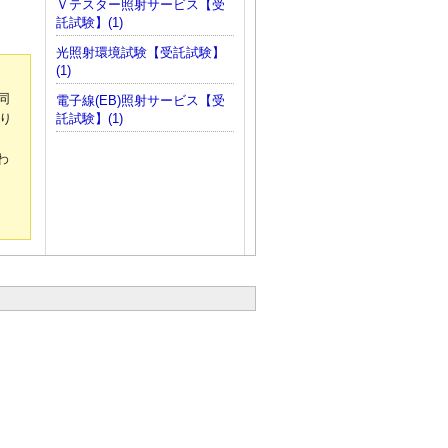
Ｖテスター照射サービス【受
託試験】(1)
光照射環境試験【受託試験】
(1)
同
電子線(EB)照射サービス【受
り
託試験】(1)
わ