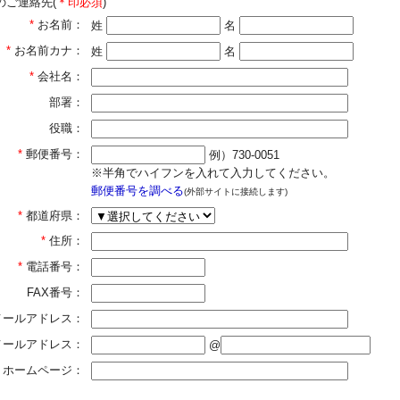
のご連絡先(
＊印必須
)
*
お名前：
姓
名
*
お名前カナ：
姓
名
*
会社名：
部署：
役職：
*
郵便番号：
例）730-0051
※半角でハイフンを入れて入力してください。
郵便番号を調べる
(外部サイトに接続します)
*
都道府県：
*
住所：
*
電話番号：
FAX番号：
メールアドレス：
]メールアドレス：
@
ホームページ：