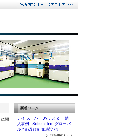
新着ページ
アイ スーパーUVテスター 納
』
に関
入事例 | Solexel Inc. グローバ
ル本部及び研究施設 様
(2023年06月23日)