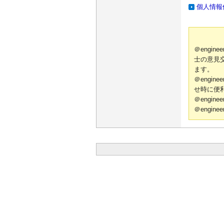
個人情報
＠engi
士の意見
ます。
＠engi
せ時に便
＠engi
＠engi