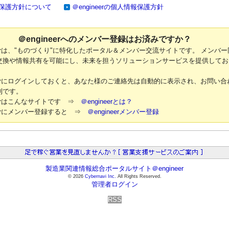
保護方針について
＠engineerの個人情報保護方針
＠engineerへのメンバー登録はお済みですか？
neerは、"ものづくり"に特化したポータル＆メンバー交流サイトです。 メンバー
交換や情報共有を可能にし、未来を担うソリューションサービスを提供してお
neerにログインしておくと、あなた様のご連絡先は自動的に表示され、お問い合
利です。
neerはこんなサイトです ⇒
＠engineerとは？
neerにメンバー登録すると ⇒
＠engineerメンバー登録
製造業関連情報総合ポータルサイト＠engineer
© 2026
Cybernavi Inc.
All Rights Reserved.
管理者ログイン
RSS