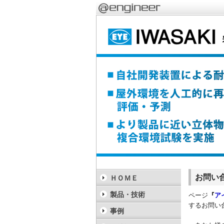
お問い
ＨＯＭＥ
製品・技術
ページ
『
ア
するお問い
事例