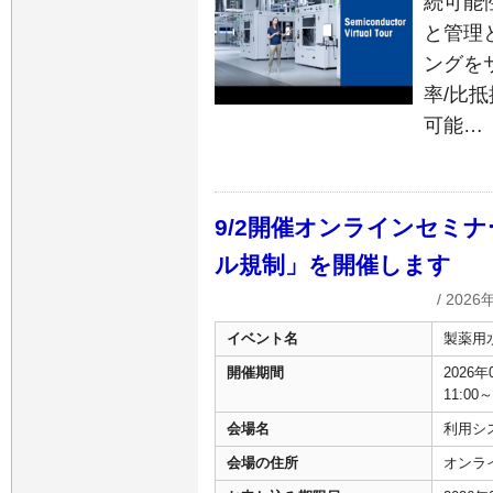
続可能
と管理
ングを
率/比
可能…
9/2開催オンラインセミ
ル規制」を開催します
/ 2026
イベント名
製薬用
開催期間
2026
11:00～
会場名
利用シス
会場の住所
オンラ