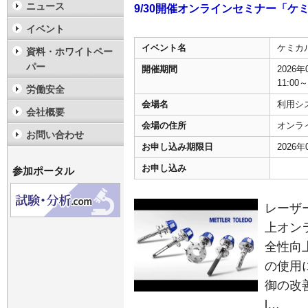
ニュース
9/30開催オンラインセミナー「ケ
イベント
イベント名
ケミカ
資料・ホワイトペー
パー
開催期間
2026
11:00～
労働安全
会場名
利用シス
会社概要
会場の住所
オンラ
お問い合わせ
お申し込み期限日
2026
お申し込み
参加ポータル
レーザ
上オン
全性向
の使用
御の改善
l…