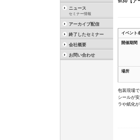
9/30【ア
ニュース
セミナー情報
アーカイブ配信
イベント
終了したセミナー
開催期間
会社概要
お問い合わせ
場所
包装現場で
シールが安
ラや紙化が