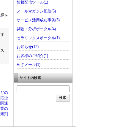
情報配信ツール(1)
メールマガジン配信(5)
社
様を
サービス活用成功事例(3)
試験・分析ポータル(4)
営す
セラミックスポータル(1)
お知らせ(12)
コス
お客様のご紹介(1)
めざメール(1)
サイト内検索
などの
対応企
車関連
企業の
廃溶剤