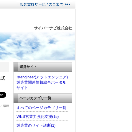
サイバーナビ株式会社
運営サイト
＠engineer(アットエンジニア)
株式
製造業関連情報総合ポータル
サイト
ページカテゴリ一覧
 /
環境
すべてのページカテゴリ一覧
WEB営業力強化支援(15)
製造業のサイト診断(1)