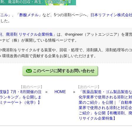
ビニル」
、
「酢酸メチル」
など、5つの溶剤ページへ、
日本リファイン株式会
ました。
剤、廃溶剤 リサイクル企業特集
」は、＠engineer（アットエンジニア）を運
ーナビ（株）が展開している情報ページです。
や廃溶剤をリサイクルする装置や、回収・処理で、溶剤購入、溶剤処理等の
＋環境改善の両面で貢献する企業をお探しいただけます。
このページに関するお問い合わせ
【前のページ】
【次のページ】
年度版】7月・8月開催の注
HOME
「医薬品製造・ゴム製品製造
ランキング」を公開しま
化学業界で使用される溶剤と
ミナーゲート（化学）】
業のご紹介」を公開｜「自動
業界で使用される溶剤と対応
ご紹介」を公開【有機溶剤、
リサイクル企業特集】