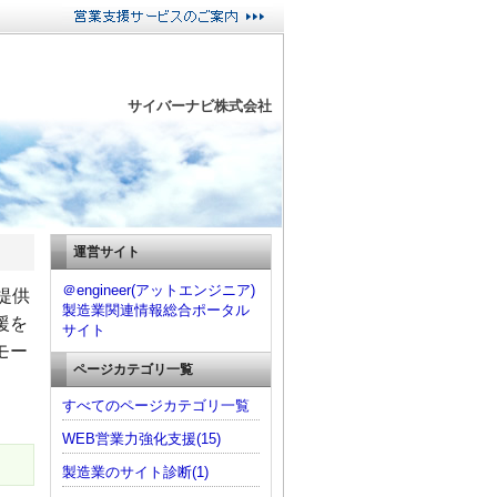
サイバーナビ株式会社
運営サイト
＠engineer(アットエンジニア)
提供
製造業関連情報総合ポータル
援を
サイト
モー
ページカテゴリ一覧
すべてのページカテゴリ一覧
WEB営業力強化支援(15)
製造業のサイト診断(1)