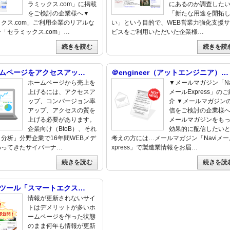
ラミックス.com」に掲載
にあるのか調査した
をご検討の企業様へ▼
「新たな用途を開拓
クス.com」ご利用企業のリアルな
い」という目的で、WEB営業力強化支援
「セラミックス.com」…
ビスをご利用いただいた企業様…
続きを読む
続きを読
ムページをアクセスアッ…
＠engineer（アットエンジニア）…
ホームページから売上を
▼メールマガジン「Na
上げるには、アクセスア
メールExpress」のご
ップ、コンバージョン率
介 ▼メールマガジン
アップ、アクセスの質を
信をご検討の企業様へ
上げる必要があります。
メールマガジンをも
企業向け（BtoB）、それ
効果的に配信したい
分析」分野企業で16年間WEBメデ
考えの方には…メールマガジン「Naviメー
わってきたサイバーナ…
xpress」で製造業情報をお届…
続きを読む
続きを読
ツール「スマートエクス…
情報が更新されないサイ
トはデメリットが多いホ
ームページを作った状態
のまま何年も情報が更新