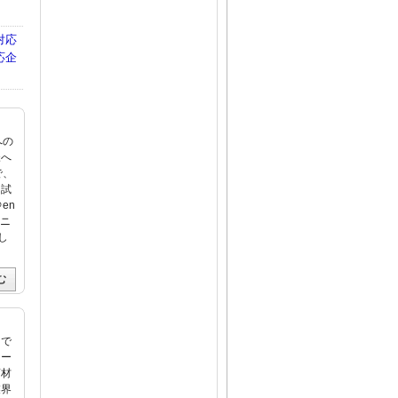
対応
応企
への
様へ
で、
「試
en
ジニ
し
む
えで
ニー
商材
業界