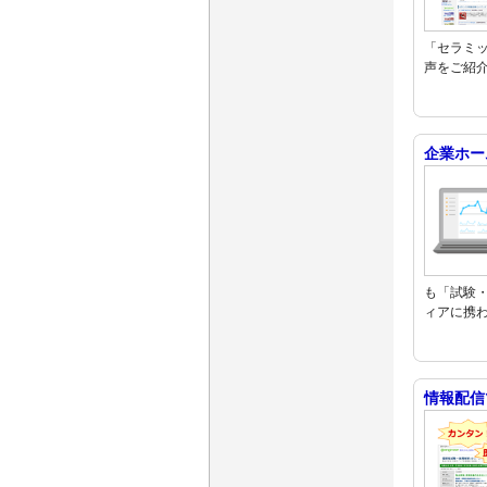
「セラミッ
声をご紹介
企業ホー
も「試験・
ィアに携
情報配信