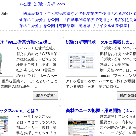
を公開【試験・分析. com】
月06日
「医薬品製造・ゴム製品製造などの化学業界で使用される溶剤と
企業のご紹介」を公開｜「自動車関連業界で使用される溶剤と対
業のご紹介」を公開【有機溶剤、廃溶剤 リサイクル企業特集】
け「WEB営業力強化支援…
試験分析専門ポータルに掲載しま…
サイバーナビ株式会社が
「試験・分析.com」
新たに始めた「WEB営業
掲載をお考えの企業
力強化支援サービス」の
「試験・分析.com」
概略をご説明します。弊
効率よく新規開拓！
社が考える“WEB営業力
験・分析.com」は、＠
の強化”とは、ホームペー
gineer（アットエン
“優秀な営業マン”にするということ
ア）を運営するサイバーナビ（株）が展開
造業関連の情報総合サ…
ている試験・分析・測定に特化…
続きを読む
続きを読
ックス.com」とは？
商材のニーズ把握・用途開拓（１…
▼「セラミックス.com」
営業展開していくう
とは？▼セラミックスの
重要となる、商材の
加工メーカー、素材・材
ズや用途の把握。新
料をお探しの方へ▼「セ
の「ニーズがどこの