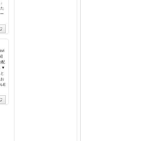
い」
した
サー
む
vi
紹
の配
 ▼
っと
とお
ルE
む