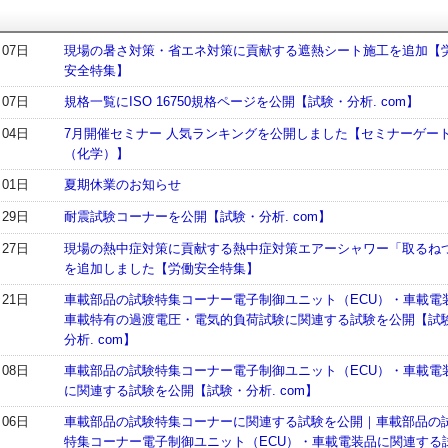
月07日
現場の暑さ対策・省エネ対策に貢献する遮熱シート施工を追加【
安全特集】
月07日
規格一覧にISO 16750規格ページを公開【試験・分析. com】
月04日
7月開催セミナー 人気ランキングを公開しました【セミナーゲー
（化学）】
月01日
夏期休業のお知らせ
月29日
耐震試験コーナーを公開【試験・分析. com】
月27日
現場の熱中症対策に貢献する熱中症対策エアーシャワー「取るね
を追加しました【労働安全特集】
月21日
車載部品の試験特集コーナー電子制御ユニット（ECU）・車載電
車載特有の過渡電圧・電気的負荷試験に関連する試験を公開【試
分析. com】
月08日
車載部品の試験特集コーナー電子制御ユニット（ECU）・車載電
に関連する試験を公開【試験・分析. com】
月06日
車載部品の試験特集コーナーに関連する試験を公開｜車載部品の
特集コーナー電子制御ユニット（ECU）・車載電装品に関連する