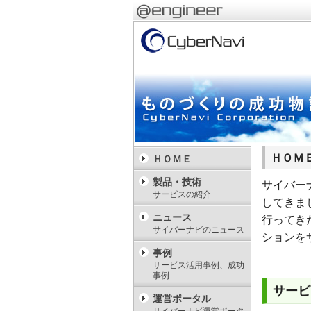
ＨＯＭ
ＨＯＭＥ
製品・技術
サイバー
サービスの紹介
してきま
ニュース
行ってき
サイバーナビのニュース
ションを
事例
サービス活用事例、成功
事例
サービ
運営ポータル