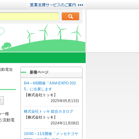
流動電池
新着ページ
6/4～6/6開催「AXIA EXPO 202
5」に出展します
【
株式会社トッキ
】
2025年05月13日
株式会社トッキ 総合カタログ
池の一種
【
株式会社トッキ
】
う流動電
2024年11月08日
10/30～11/1開催「メッセナゴヤ