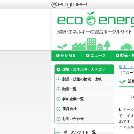
ＨＯＭＥ
ニュース
製品・
環境・エ
環境・エネルギーカテゴリ
（フロー
製品・技術の検索・比較
流
動画一覧
参加企業一覧
運営会社
レドックス
で、イ
お問い合わせ
池です
このカ
ポータルサイト一覧