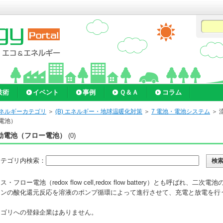
技術
イベント
事例
Ｑ＆Ａ
コラム
ネルギーカテゴリ
＞
(B) エネルギー・地球温暖化対策
＞
7 電池・電池システム
＞
電池）
動電池（フロー電池）
(0)
カテゴリ内検索：
・フロー電池（redox flow cell,redox flow battery）とも呼ばれ、二次電
オンの酸化還元反応を溶液のポンプ循環によって進行させて、充電と放電を行
。
テゴリへの登録企業はありません。