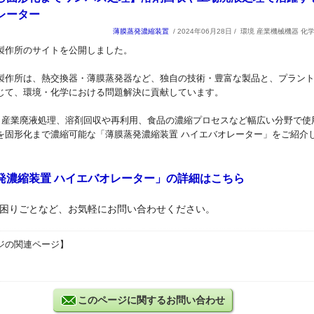
レーター
薄膜蒸発濃縮装置
/ 2024年06月28日 /
環境 産業機械機器 化
製作所
のサイトを公開しました。
製作所は、
熱交換器・薄膜蒸発器など、独自の技術・豊富な製品と、プラン
じて、環境・化学における問題解決に貢献しています。
、
産業廃液処理、溶剤回収や再利用、食品の濃縮プロセスなど幅広い分野で使
を固形化まで
濃縮可能な
「
薄膜蒸発濃縮装置 ハイエバオレーター
」をご紹介
発濃縮装置 ハイエバオレーター」
の詳細はこちら
困りごとなど、お気軽にお問い合わせください。
ジの関連ページ】
このページに関するお問い合わせ