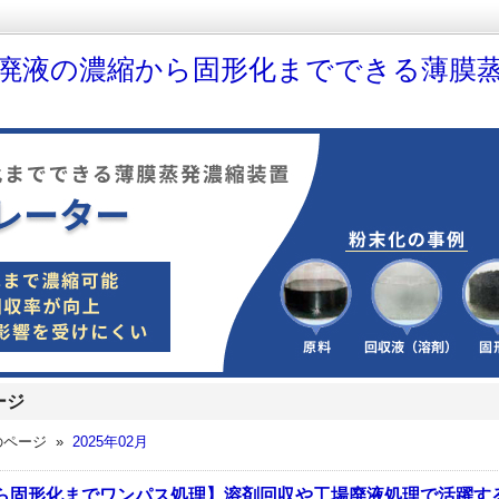
廃液の濃縮から固形化までできる薄膜
ージ
月のページ »
2025年02月
ら固形化までワンパス処理】溶剤回収や工場廃液処理で活躍す