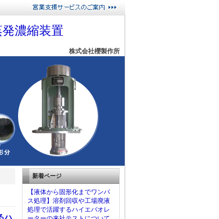
蒸発濃縮装置
株式会社櫻製作所
新着ページ
【液体から固形化までワンパ
ス処理】溶剤回収や工場廃液
処理で活躍するハイエバオレ
るハ
ーターの来社テストについて