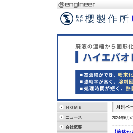
月別ペ
ＨＯＭＥ
ニュース
2024年6
会社概要
【液体か