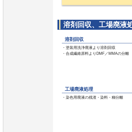
溶剤回収、工場廃液
溶剤回収
・塗装用洗浄廃液より溶剤回収
・合成繊維原料よりDMF／MMAの分離
工場廃液処理
・染色用廃液の残渣・染料・糊分離