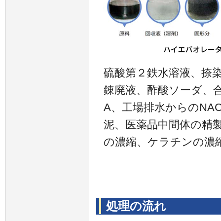
硫酸第２鉄水溶液、捺
錬廃液、酢酸ソーダ、合
A、工場排水からのNA
泥、医薬品中間体の精
の濃縮、ケラチンの濃
処理の流れ