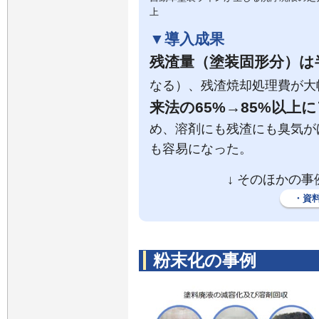
上
▼
導入成果
残渣量（塗装固形分）は
なる）、残渣焼却処理費が大
来法の65%→85%以上
め、溶剤にも残渣にも臭気が
も容易になった。
↓ そのほかの
・資
粉末化の事例