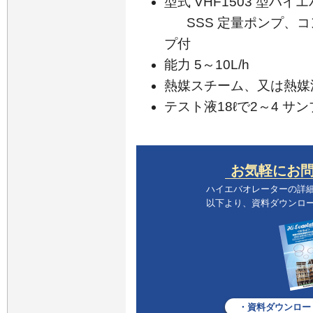
型式 VHF1503 型ハ
SSS 定量ポンプ、
プ付
能力 5～10L/h
熱媒スチーム、又は熱媒
テスト液18ℓで2～4 サ
お気軽にお
ハイエバオレーターの詳
以下より、資料ダウンロ
・資料ダウンロー