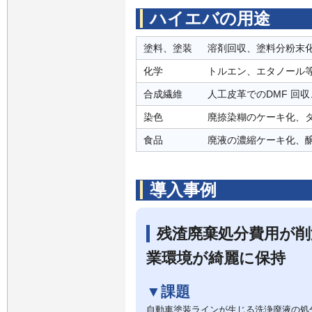
ハイエバの用途
塗料、塗装
溶剤回収、塗料分粉末
化学
トルエン、エタノール
合成繊維
人工皮革でのDMF 回収
染色
廃捺染糊のケーキ化、
食品
廃液の濃縮ケーキ化、
導入事例
残渣廃棄処分費用が削
業環境が綺麗に保持
▼
課題
自動車塗装ラインが生じる洗浄廃液の処