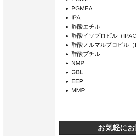
PGMEA
IPA
酢酸エチル
酢酸イソプロピル（IPA
酢酸ノルマルプロピル（N
酢酸ブチル
NMP
GBL
EEP
MMP
お気軽にお