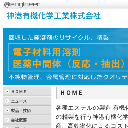
ＨＯＭＥ
ＨＯＭＥ
ニュース
各種エステルの製造 有機
製品・技術
の精製を行う神港有機化
会社概要
産、高効率化によるコス