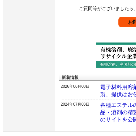
ご質問等がございましたら
お
新着情報
2026年06月08日
電子材料用溶
製、提供はお
2024年07月03日
各種エステル
品・溶剤の精
のサイトを公