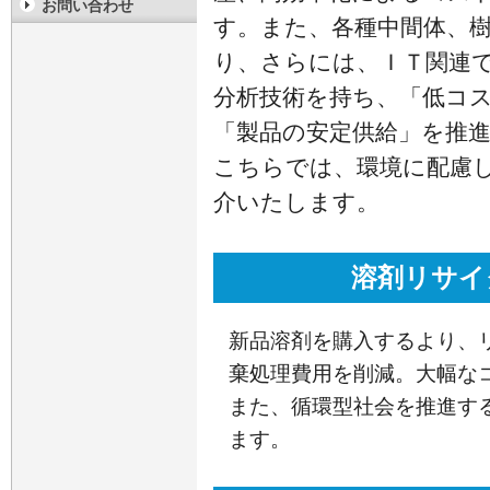
お問い合わせ
す。また、各種中間体、樹
り、さらには、ＩＴ関連
分析技術を持ち、「低コ
「製品の安定供給」を推
こちらでは、環境に配慮
介いたします。
溶剤リサイ
新品溶剤を購入するより、
棄処理費用を削減。大幅な
また、循環型社会を推進す
ます。