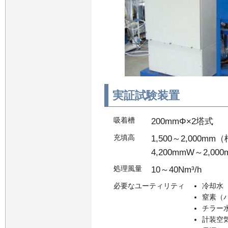
実証試験装置
吸着槽
200mmΦ×2塔式
充填高
1,500～2,000m
4,200mmW～2,000
処理風量
10～40Nm³/h
必要なユーティリティ
冷却水
窒素（
チラー
計装空