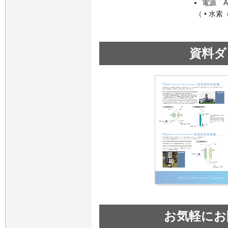
電源 A
（ • 水
資料ダ
お気軽にお