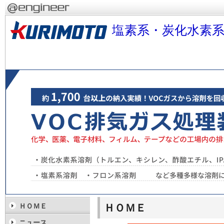
塩素系・炭化水素系
ＨＯＭＥ
ＨＯＭＥ
ニュース