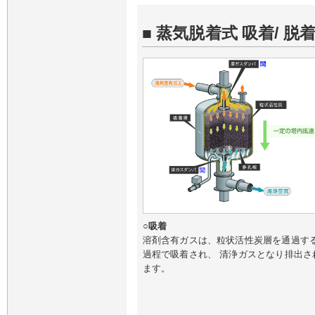
■ 蒸気脱着式 吸着/ 脱
○吸着
溶剤含有ガスは、粒状活性炭層を通過す
過程で吸着され、 清浄ガスとなり排出さ
ます。