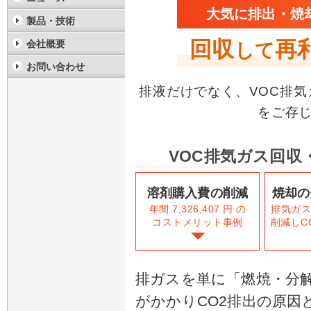
大気に排出・焼
製品・技術
回収
再
会社概要
して
お問い合わせ
排液だけでなく、VOC排
をご存
VOC排気ガス回収
溶剤購入費の削減
焼却の
年間 7,326,407 円 の
排気ガ
コストメリット事例
削減しC
排ガスを単に「燃焼・分
がかかりCO2排出の原因