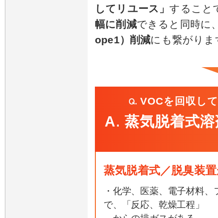
してリユース」
すること
幅に削減
できると同時に
ope1）削減
にも繋がりま
VOCを回収し
A
蒸気脱着式溶
.
蒸気脱着式／脱臭装置
・化学、医薬、電子材料、
で、「反応、乾燥工程」