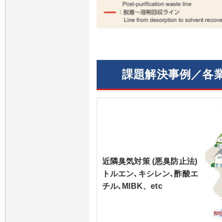
課題解決事例／各
近隣臭気対策 (悪臭防止法)
トルエン､キシレン､酢酸エ
チル､MIBK、etc