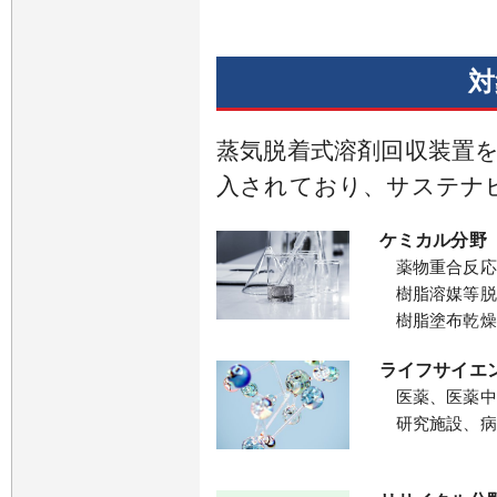
対
蒸気脱着式溶剤回収装置
入されており、サステナ
ケミカル分野
薬物重合反応
樹脂溶媒等脱
樹脂塗布乾燥
ライフサイエ
医薬、医薬中
研究施設、病