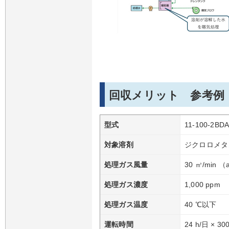
回収メリット 参考例
型式
11-100-2BD
対象溶剤
ジクロロメタ
処理ガス風量
30 ㎥/min （
処理ガス濃度
1,000 ppm
処理ガス温度
40 ℃以下
運転時間
24 h/日 × 3