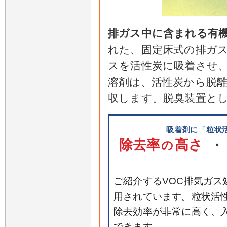
排ガス中に含まれる有
れた、固定床式の排ガ
スを活性炭に吸着させ
溶剤は、活性炭から脱
収します。脱臭装置と
吸着剤に「粒状
除去率
高さ
の
・
ご紹介するVOC排気ガス
用されています。粒状活
除去効率が非常に高く、
できます。