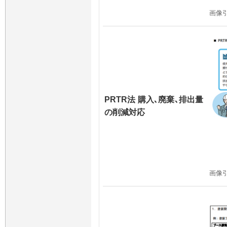
画像
PRTR法 購入､廃棄､排出量
の削減対応
画像