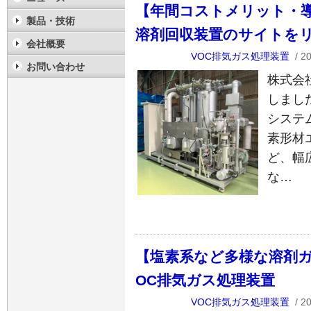
【年間コストメリット・
製品・技術
溶剤回収装置のサイトを
会社概要
VOC排気ガス処理装置
/ 2
お問い合わせ
株式会
しまし
システ
素形材
ど、幅
な…
【塩素系など多様な溶剤ガ
OC排気ガス処理装置
VOC排気ガス処理装置
/ 2