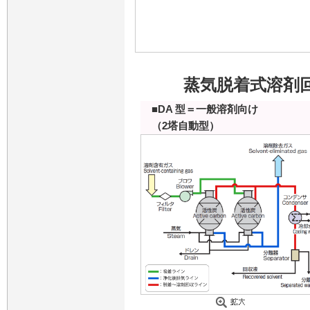
蒸気脱着式溶剤
■DA 型＝一般溶剤向け
（2塔自動型）