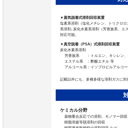
▼蒸気脱着式溶剤回収装置
塩素系溶剤（塩化メチレン、トリクロロ
系溶剤､炭化水素系溶剤（芳香族系、エ
対応可能。
▼真空脱着（PSA）式溶剤回収装置
炭化水素系溶剤
芳香族系 ：トルエン、キシレン、
エステル系 ：酢酸エチル 等
アルコール系：イソプロピルアルコー
記載以外にも、多種多様な溶剤ガスに対
ケミカル分野
薬物重合反応での溶剤、モノマー回収
樹脂溶媒等脱溶剤の回収
樹脂塗布乾燥時の溶剤回収 など