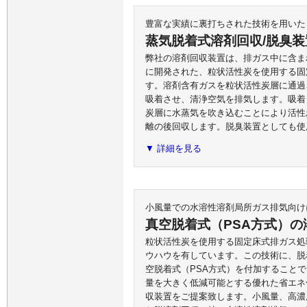
豊富な実績に裏打ちされた技術を用いた
蒸気脱着式溶剤回収/脱臭装
弊社の溶剤回収装置は、排ガス中に含ま
に開発された、粒状活性炭を使用する固
す。溶剤含有ガスを粒状活性炭層に通過
吸着させ、清浄空気を排気します。吸着
炭層に水蒸気を吹き込むことにより活性
離の後回収します。脱臭装置としても使
▼ 詳細を見る
小風量での水溶性溶剤局所ガス排気向け
真空脱着式（PSA方式）の
粒状活性炭を使用する固定床式排ガス処
ウハウを有しています。この技術に、脱
空脱着式（PSA方式）を付加すること
量を大きく低減可能とする優れた省エネ
収装置をご提案致します。小風量、高濃