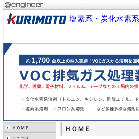
塩素系・炭化水素系
ＨＯＭＥ
ＨＯＭＥ
ニュース