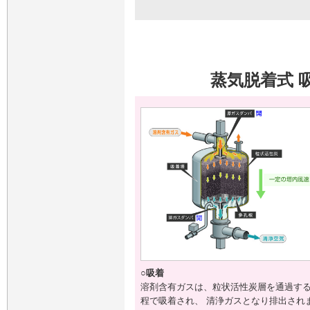
蒸気脱着式 
○吸着
溶剤含有ガスは、粒状活性炭層を通過す
程で吸着され、 清浄ガスとなり排出され