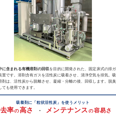
中に含まれる有機溶剤の回収
を目的に開発された、固定床式の排
装置です。溶剤含有ガスを活性炭に吸着させ、清浄空気を排気。
溶剤は、活性炭から脱離させ、凝縮・分離の後、回収します。脱
しても使用できます。
吸着剤に「粒状活性炭」を使うメリット
除去率
高さ
メンテナンス
容易さ
・
の
の