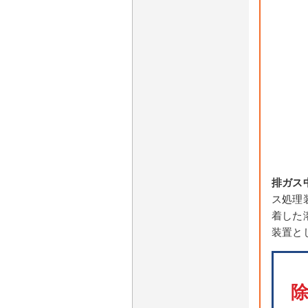
排ガス
ス処理
着した
装置と