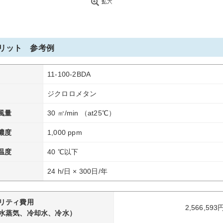
リット 参考例
11-100-2BDA
ジクロロメタン
風量
30 ㎥/min （at25℃）
濃度
1,000 ppm
温度
40 ℃以下
24 h/日 × 300日/年
リティ費用
2,566,593
水蒸気、冷却水、冷水）