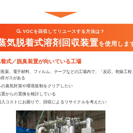
VOCを回収してリユースする方法は？
蒸気脱着式溶剤回収装置
を使用しま
脱着式／脱臭装置が向いている工場
、医薬、電子材料、フィルム、テープなどの工場内で、「反応、乾燥工程
排ガスがある
への臭気対策や環境規制をクリアしたい
装置からの置換を検討している
購入コストにお困りで、回収によるリサイクルを考えたい