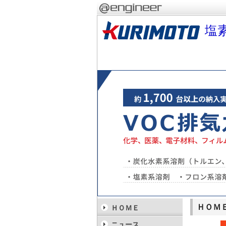
塩
ＨＯＭ
ＨＯＭＥ
ニュース