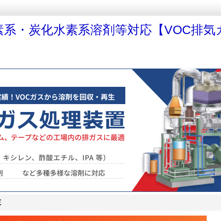
素系・炭化水素系溶剤等対応【VOC排気
Ｅ