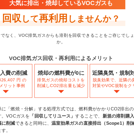
大気に排出・焼却しているVOCガスも
回収
再利用
して
しませんか？
けでなく、VOC排気ガスからも溶剤を回収できることをご存じでし
か。
VOC排気ガス回収・再利用によるメリット
購入費の削減
焼却の燃料費が0に
近隣臭気・規制
326,407 円 の
排気ガスの焼却コストを
脱臭効果で、近隣の
メリット事例
削減しCO2排出量も減少
対策やVOC規制をク
単に「燃焼・分解」する処理方式では、燃料費がかかりCO2排出の
す。VOCガスを
「回収してリユース」
することで、
新規の溶剤購
幅に削減
できると同時に、
温室効果ガスの直接排出（Scope1）削
ます。