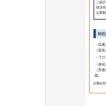
ご紹介
状活
な変
対応
・塩素
（塩化
・フロ
・炭化
（芳香
能。
記載以外