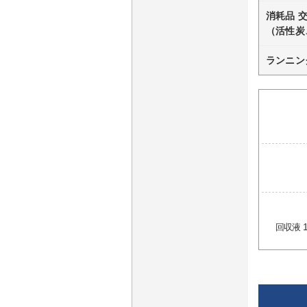
消耗品 
（活性炭
ランニン
1
回収液