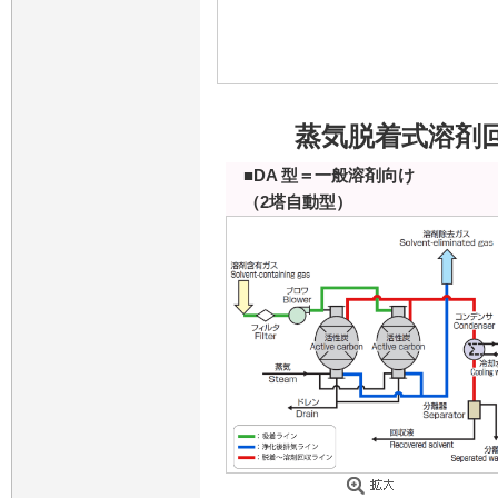
蒸気脱着式溶剤
■DA 型＝一般溶剤向け
（2塔自動型）