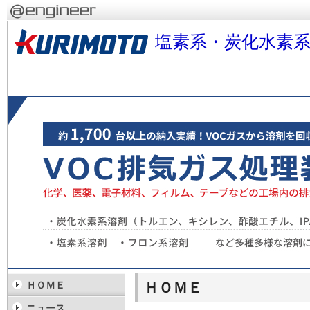
塩素系・炭化水素系
ＨＯＭＥ
ＨＯＭＥ
ニュース