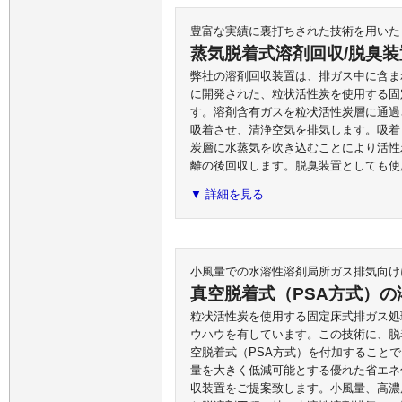
豊富な実績に裏打ちされた技術を用いた
蒸気脱着式溶剤回収/脱臭装
弊社の溶剤回収装置は、排ガス中に含ま
に開発された、粒状活性炭を使用する固
す。溶剤含有ガスを粒状活性炭層に通過
吸着させ、清浄空気を排気します。吸着
炭層に水蒸気を吹き込むことにより活性
離の後回収します。脱臭装置としても使
▼ 詳細を見る
小風量での水溶性溶剤局所ガス排気向け
真空脱着式（PSA方式）の
粒状活性炭を使用する固定床式排ガス処
ウハウを有しています。この技術に、脱
空脱着式（PSA方式）を付加すること
量を大きく低減可能とする優れた省エネ
収装置をご提案致します。小風量、高濃