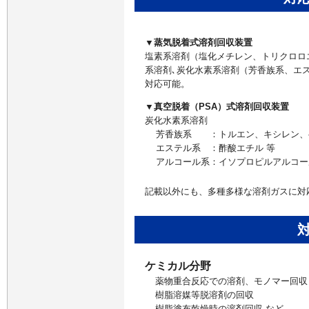
▼蒸気脱着式溶剤回収装置
塩素系溶剤（塩化メチレン、トリクロロ
系溶剤､炭化水素系溶剤（芳香族系、エ
対応可能。
▼真空脱着（PSA）式溶剤回収装置
炭化水素系溶剤
芳香族系 ：トルエン、キシレン、
エステル系 ：酢酸エチル 等
アルコール系：イソプロピルアルコー
記載以外にも、多種多様な溶剤ガスに対
ケミカル分野
薬物重合反応での溶剤、モノマー回収
樹脂溶媒等脱溶剤の回収
樹脂塗布乾燥時の溶剤回収 など