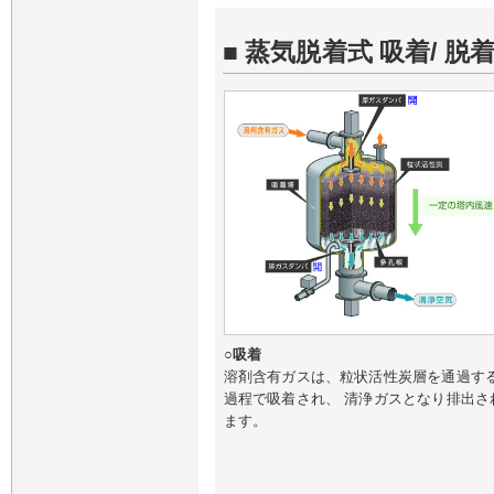
■ 蒸気脱着式 吸着/ 脱
○吸着
溶剤含有ガスは、粒状活性炭層を通過す
過程で吸着され、 清浄ガスとなり排出さ
ます。