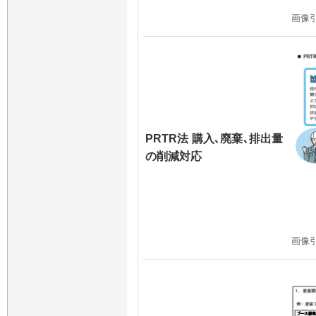
画像
PRTR法 購入､廃棄､排出量
の削減対応
画像