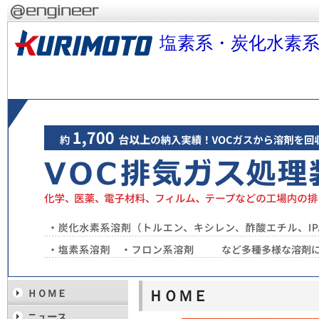
塩素系・炭化水素系
ＨＯＭＥ
ＨＯＭＥ
ニュース