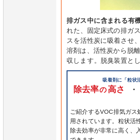
排ガス中に含まれる有
れた、固定床式の排ガ
スを活性炭に吸着させ
溶剤は、活性炭から脱
収します。脱臭装置と
吸着剤に「粒状
除去率
高さ
の
・
ご紹介するVOC排気ガス
用されています。粒状活
除去効率が非常に高く、
できます。