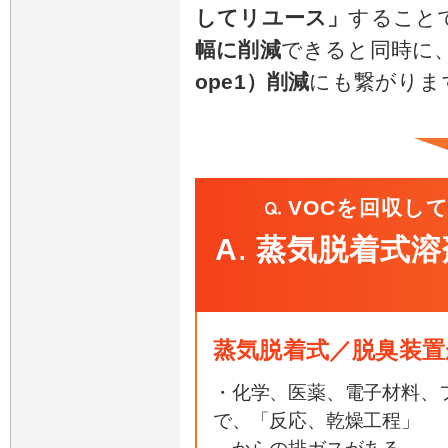
してリユース」
すること
幅に削減
できると同時に
ope1）削減
にも繋がりま
VOCを回収し
A
蒸気脱着式溶
.
蒸気脱着式／脱臭装置
・化学、医薬、電子材料、
で、「反応、乾燥工程」