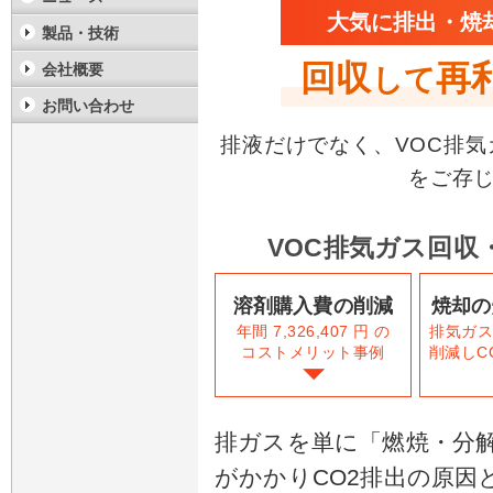
大気に排出・焼
製品・技術
回収
再
会社概要
して
お問い合わせ
排液だけでなく、VOC排
をご存
VOC排気ガス回収
溶剤購入費の削減
焼却の
年間 7,326,407 円 の
排気ガ
コストメリット事例
削減しC
排ガスを単に「燃焼・分
がかかりCO2排出の原因