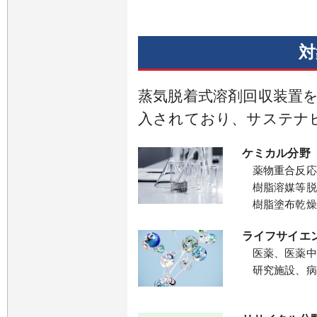
対
蒸気脱着式溶剤回収装置
入されており、サステナ
ケミカル分野
薬物重合反応
樹脂溶媒等脱
樹脂塗布乾燥
ライフサイエ
医薬、医薬中
研究施設、病