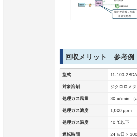
回収メリット 参考例
型式
11-100-2BD
対象溶剤
ジクロロメタ
処理ガス風量
30 ㎥/min （
処理ガス濃度
1,000 ppm
処理ガス温度
40 ℃以下
運転時間
24 h/日 × 3