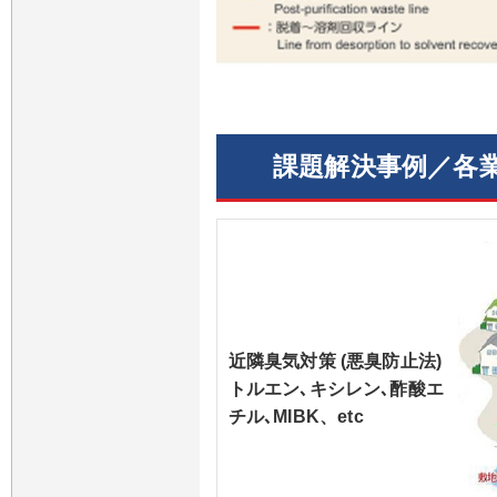
課題解決事例／各
近隣臭気対策 (悪臭防止法)
トルエン､キシレン､酢酸エ
チル､MIBK、etc