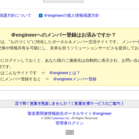
保護方針について
＠engineerの個人情報保護方針
＠engineerへのメンバー登録はお済みですか？
neerは、"ものづくり"に特化したポータル＆メンバー交流サイトです。 メンバー
交換や情報共有を可能にし、未来を担うソリューションサービスを提供してお
neerにログインしておくと、あなた様のご連絡先は自動的に表示され、お問い合
利です。
neerはこんなサイトです ⇒
＠engineerとは？
neerにメンバー登録すると ⇒
＠engineerメンバー登録
製造業関連情報総合ポータルサイト＠engineer
© 2026
Cybernavi Inc.
All Rights Reserved.
管理者ログイン
RSS