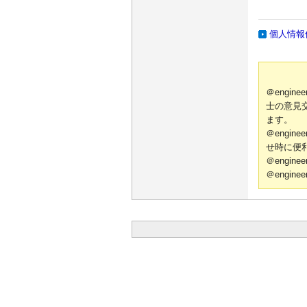
個人情報
＠engi
士の意見
ます。
＠engi
せ時に便
＠engi
＠engi