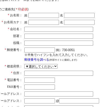
のご連絡先(
＊印必須
)
*
お名前：
姓
名
*
お名前カナ：
姓
名
*
会社名：
部署：
役職：
*
郵便番号：
例）730-0051
※半角でハイフンを入れて入力してください。
郵便番号を調べる
(外部サイトに接続します)
*
都道府県：
*
住所：
*
電話番号：
FAX番号：
メールアドレス：
]メールアドレス：
@