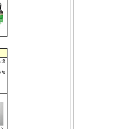
る流
増加
セル