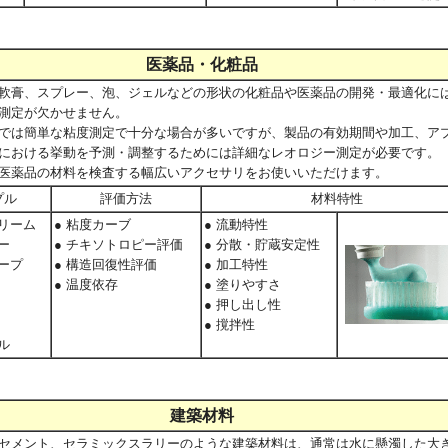
医薬品・化粧品
軟膏、スプレー、泡、ジェルなどの形状の化粧品や医薬品の開発・最適化に
測定が欠かせません。
では簡単な粘度測定で十分な場合が多いですが、製品の有効期間や加工、ア
における挙動を予測・調整するためには詳細なレオロジー測定が必要です。
医薬品の材料を検査する幅広いアクセサリをお使いいただけます。
プル
評価方法
材料特性
クリーム
● 粘度カーブ
● 流動特性
ー
● チキソトロピー評価
● 分散・貯蔵安定性
ソープ
● 構造回復性評価
● 加工特性
● 温度依存
● 塗りやすさ
● 押し出し性
● 撹拌性
ル
建築材料
セメント、セラミックスラリーのような建築材料は、通常は水に懸濁した大