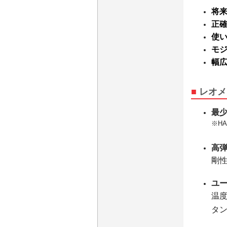
将
正
使
モ
幅
■
レオメ
最少
※HA
高
剛
ユ
温
タ