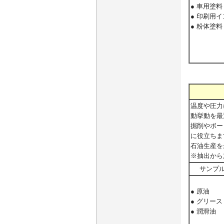
● 車用塗料
● 印刷用
● 粉体塗料
温度や圧力
動挙動を最
掘削やボー
に役立ちま
石油生産を
※抽出から
サンプ
● 原油
● グリース
● 潤滑油