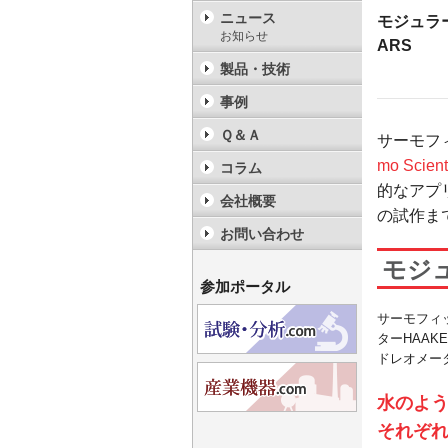
ニュース
モジュラ
お知らせ
ARS
製品・技術
事例
Ｑ＆Ａ
サーモフ
mo Scien
コラム
的なアプ
会社概要
の試作ま
お問い合わせ
モジュ
参加ポータル
サーモフィ
ターHAAK
ドレオメー
水のよ
それぞ