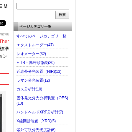
 M
ページカテゴリ一覧
先端技術
すべてのページカテゴリ一覧
her
エクストルーダー(47)
標準
レオメーター(32)
ョン
FTIR・赤外顕微鏡(20)
近赤外分光装置（NIR)(13)
ラマン分光装置(12)
ガス分析計(10)
固体発光分光分析装置（OES)
(10)
ハンドヘルドXRF分析計(7)
X線回折装置（XRD)(6)
紫外可視分光光度計(6)