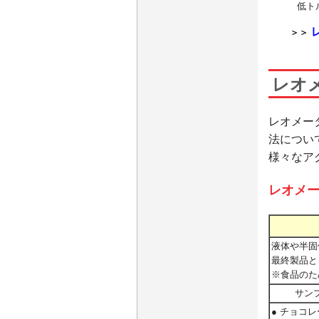
低ト
＞
＞
レオメ
レオメー
法につい
様々なア
レオメー
液体や半固
最終製品と
※食品のた
サン
● チョコ