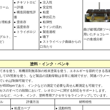
● チキソトロピ
● 注入性
クリーム
ー評価
● 安定性
● 構造回復性評
● 粘度
価
● 降伏応力
（増粘多
● 歪依存
●
粘弾性
● 温度依存
● ラインの流れ
曲げ破壊試験ツー
● トライボロジ
● 製造過程
用いたチョコレー
グルト、
ー
● 嚥下
ーの食感分析
ど）
● ストライベック曲線からの
口当たり
塗料・インク・ペンキ
て水を使う、有機溶剤無添加の粉末塗装を使う、エネルギーを節約できる迅
してUV照射を使う、など製品の流動挙動は非常に複雑ですが、関連パラメー
ていれば制御可能です。
が4500rpmであり、インクなどの測定で必要な高せん断測定も可能です。
セスのすべての段階において、レオロジーに関する対応をサポートします。
セルなど、
ペンキ、インク、塗料専用アクセサリをラインナップしています。
ル
評価方法
材料特性
● 粘度カーブ
● 流動特性