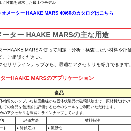
ルク性能を追求した最上位モデル
レオメーター HAAKE MARS 40/60のカタログはこちら
ーター HAAKE MARSの主な用途
ターHAAKE MARSを使って測定・分析・検査したい材料や評
て、ご相談ください。
クセサリラインナップから、最適なアクセサリを紹介できます
ターHAAKE MARSのアプリケーション
食品
体物質のシンプルな粘度曲線から固体状製品の破壊試験まで、原材料だけで
しての食品を包括的に評価するためのツールをご利用いただけます。
めのアクセサリを豊富に
ラインナップしています。
プル
評価方法
材料特性
レート
● 降伏応力
● 流動性