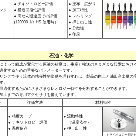
● チキソトロピー評価
● 塗布、広がり
インク
● 構造回復性評価
● 加工特性
● 高せん断速度での評価
● レベリング
(120000 1/s HS 使用時）
● 押し出し性
● 分散性
● 印刷
石油・化学
によって組成が変化する原油の粘度は、生産と輸送のさまざまな段階におけ
適化するための重要なパラメーターです。
リングで使う流体の粘弾性的挙動を理解すれば、製品の向上と油田産出量の
す。
最適化するためにさまざまなレオロジー特性を分析することができます。
加工までの専用アクセサリを備えています。
ル
評価方法
材料特性
● 粘度カーブ
● 流動特性
● チキソトロピー評価
（温度依存）
● 温度依存
● 押し出し性
トライボロジー測定