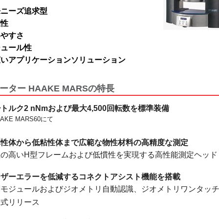
来ニーズ追求型
確性
いやすさ
ジュール性
広いアプリケーションソリューション
ーター HAAKE MARS
の特長
トルク2 nNmおよび最大4,500回転数を標準装備
AKE MARS60にて
弾性体から低粘性体まで広範な物性材料の高精度な測定
性の高いH型フレームおよび低慣性を実現する高性能測定ヘッド
ーザーエラーを低減するコネクトアシスト機能を搭載
度モジュールおよびジオメトリ自動認識、ジオメトリワンタッ
ン式リリース