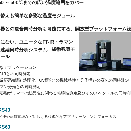
50 ～ 600℃までの広い
温度範囲をカバー
け替えも簡単な多彩な温度モジュール
光器との複合同時分析も可能にする、開放型プラットフォーム
にない、ユニークなFT-IR・ラマン
、顕微観察モ
光連結同時分析システム
ュール
アプリケーション
Rとの同時測定
樹脂( 熱硬化、UV硬化 )の機械特性と分子構造の変化の同時測定
分光との同時測定
リマーの結晶性に関わる粘弾性測定及びそのスペクトルの同時測
RS40
開発や品質管理などにおける標準的なアプリケーションにフォーカス
RS60