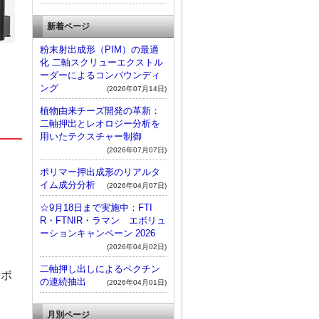
新着ページ
粉末射出成形（PIM）の最適
化 二軸スクリューエクストル
ーダーによるコンパウンディ
ング
(2026年07月14日)
植物由来チーズ開発の革新：
二軸押出とレオロジー分析を
用いたテクスチャー制御
(2026年07月07日)
ポリマー押出成形のリアルタ
イム成分分析
(2026年04月07日)
☆9月18日まで実施中：FTI
R・FTNIR・ラマン エボリュ
ーションキャンペーン 2026
(2026年04月02日)
二軸押し出しによるペクチン
チボ
の連続抽出
(2026年04月01日)
月別ページ