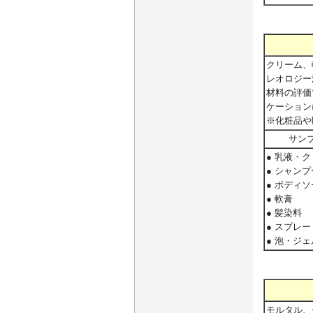
クリーム、
レオロジー
材料の評価
ケーション
※化粧品や
サン
● 乳液・
● シャンプ
● ボディ
● 軟膏
● 髪染料
● スプレー
● 泡・ジェ
モルタル、