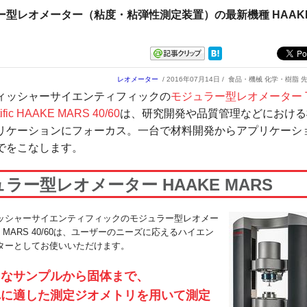
ー型レオメーター（粘度・粘弾性測定装置）の最新機種 HAAKE
レオメーター
/ 2016年07月14日 /
食品・機械 化学・樹脂 
ィッシャーサイエンティフィックの
モジュラー型レオメーター T
tific HAAKE MARS 40/60
は、研究開発や品質管理などにおける
リケーションにフォーカス。一台で材料開発からアプリケーシ
でをこなします。
ラー型レオメーター HAAKE MARS
ッシャーサイエンティフィックのモジュラー型レオメー
E MARS 40/60は、ユーザーのニーズに応えるハイエン
ターとしてお使いいただけます。
うなサンプルから固体まで、
れに適した測定ジオメトリを用いて測定