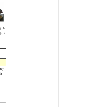
ルを
トバ
速な
タ