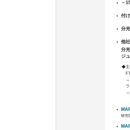
－1
付
分
他社
分
ジ
◆主な
FT-I
→反応系
ラマン
→溶融ポ
MA
研究
MA