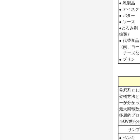
● 乳製品
● アイス
● バター
● ソース
●とろみ剤
糖類）
● 代替食品
（肉、ヨー
チーズな
● プリン
希釈剤とし
架橋方法と
ーが分かっ
最大回転数
多層的プロ
※
UV硬化
サンプ
● ペンキ