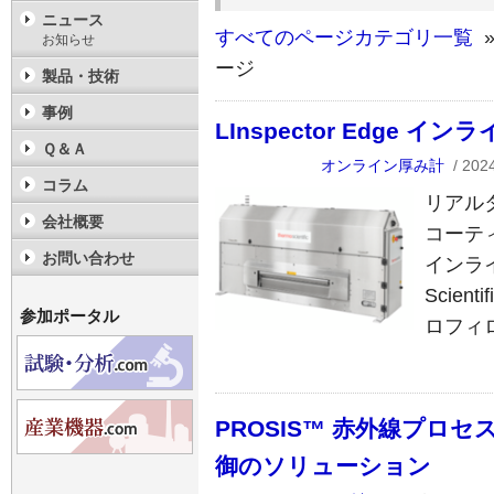
ニュース
すべてのページカテゴリ一覧
»
お知らせ
ージ
製品・技術
事例
LInspector Edge
Ｑ＆Ａ
オンライン厚み計
/ 20
コラム
リアル
会社概要
コーティン
お問い合わせ
インライ
Scient
参加ポータル
ロフィ
PROSIS™ 赤外線プロ
御のソリューション