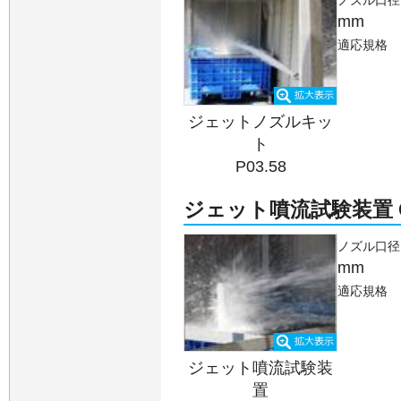
ノズル口径
mm
適応規格
ジェットノズルキッ
ト
P03.58
ジェット噴流試験装置 C9
ノズル口径
mm
適応規格
ジェット噴流試験装
置