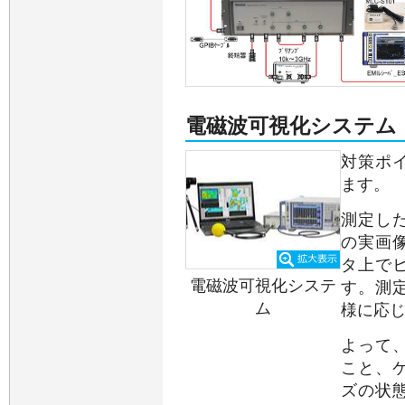
電磁波可視化システム
対策ポ
ます。
測定し
の実画
タ上で
電磁波可視化システ
す。測
ム
様に応
よって
こと、
ズの状