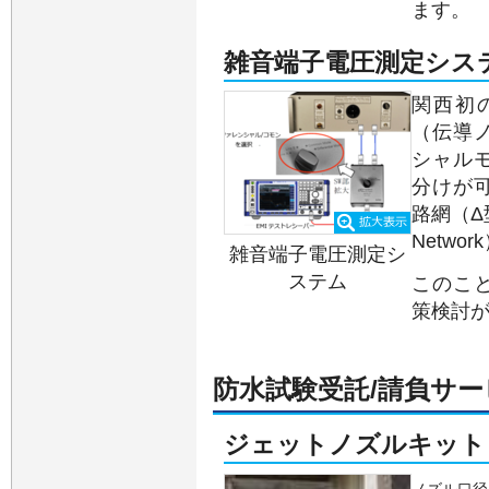
ます。
雑音端子電圧測定シス
関西初
（伝導
シャル
分けが
路網（Δ型LI
Netw
雑音端子電圧測定シ
ステム
このこ
策検討
防水試験受託/請負サー
ジェットノズルキット P