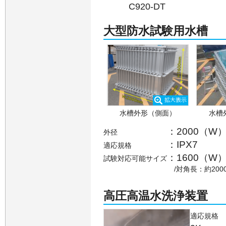
C920-DT
大型防水試験用水槽
水槽外形（側面）
水槽
：2000（W）
外径
：IPX7
適応規格
：1600（W）
試験対応可能サイズ
/対角長：約200
高圧高温水洗浄装置
適応規格