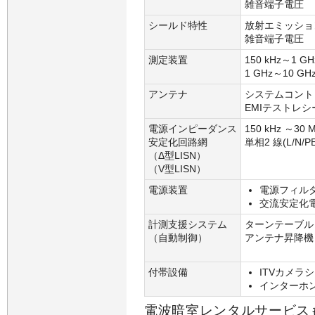
雑音端子電圧
シールド特性
放射エミッショ
雑音端子電圧
測定装置
150 kHz～1 GH
1 GHz～10 GH
アンテナ
システムコント
EMIテストレ
電源インピーダンス
150 kHz ～30 
安定化回路網
単相2 線(L/N/PE
（Δ型LISN）
（V型LISN）
電源装置
電源フィル
交流安定化
計測支援システム
ターンテーブル：
（自動制御）
アンテナ昇降機：
付帯設備
ITVカメラ
インターホ
電波暗室レンタルサービス