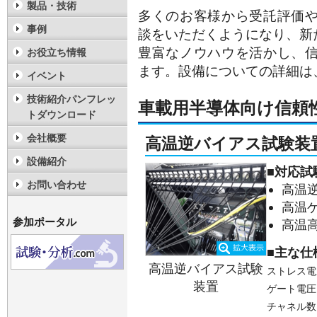
製品・技術
多くのお客様から受託評価
事例
談をいただくようになり、新
豊富なノウハウを活かし、
お役立ち情報
ます。設備についての詳細は
イベント
技術紹介パンフレッ
車載用半導体向け信頼
トダウンロード
会社概要
高温逆バイアス試験装
設備紹介
■対応試
お問い合わせ
高温逆
高温
参加ポータル
高温高
■主な仕
高温逆バイアス試験
ストレス電
装置
ゲート電圧
チャネル数