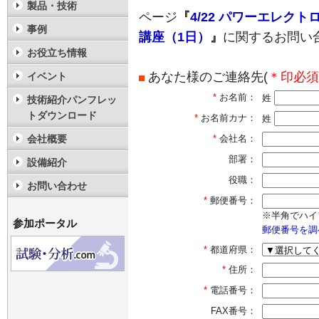
製品・技術
ページ
『
4/22 パワーエレク
事例
講座（1日）
』
に関するお問い
お役立ち情報
あなた様のご連絡先(
＊印必須
イベント
*
お名前：
姓
技術紹介パンフレッ
トダウンロード
*
お名前カナ：
姓
会社概要
*
会社名：
部署：
設備紹介
役職：
お問い合わせ
*
郵便番号：
※半角でハイ
参加ポータル
郵便番号を調
*
都道府県：
*
住所：
*
電話番号：
FAX番号：