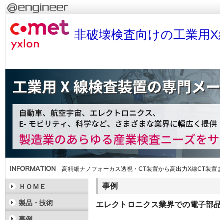
非破壊検査向けの工業用X
高精細ナノフォーカス透視・CT装置から高出力X線CT装
事例
ＨＯＭＥ
製品・技術
エレクトロニクス業界での電子部
事例