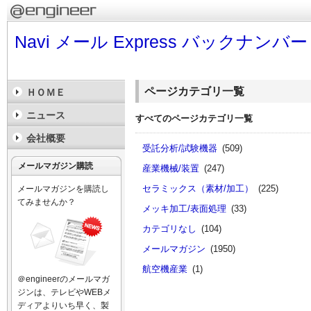
Navi メール Express バックナンバー
ページカテゴリ一覧
ＨＯＭＥ
ニュース
すべてのページカテゴリ一覧
会社概要
受託分析/試験機器
(509)
メールマガジン購読
産業機械/装置
(247)
セラミックス（素材/加工）
(225)
メールマガジンを購読し
てみませんか？
メッキ加工/表面処理
(33)
カテゴリなし
(104)
メールマガジン
(1950)
航空機産業
(1)
＠engineerのメールマガ
ジンは、テレビやWEBメ
ディアよりいち早く、製