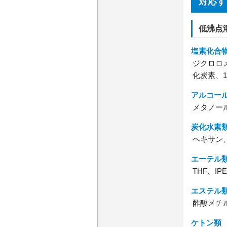
対応す
低沸点
塩素化合
ジクロロ
化炭素、
アルコー
メタノー
炭化水素
ヘキサン
エーテル
THF、IP
エステル
酢酸メチ
ケトン類