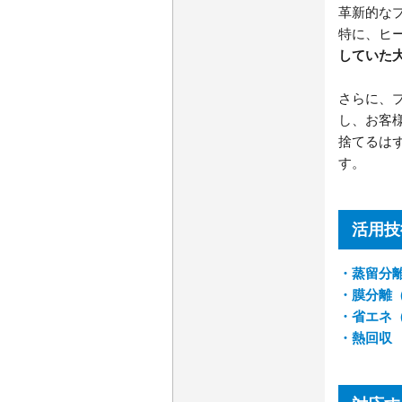
革新的な
特に、ヒ
していた
さらに、
し、お客
捨てるは
す。
活用技
・蒸留分
・膜分離
・省エネ
・熱回収