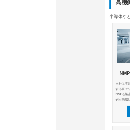
高機
半導体な
NM
当社は不
する事で
NMPを製
例も掲載