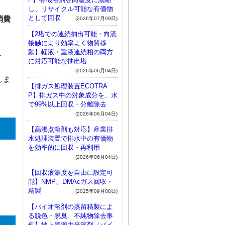
し、リサイクル可能な有価物
として回収
消費
(2026年07月09日)
【2塔での連続抽出可能・向流
接触により効率よく物質移
動】軽液・重液連続相の両方
ト
に対応可能な抽出塔
(2026年06月04日)
しま
【排ガス処理装置ECOTRA
P】排ガス中の対象成分を、水
で99%以上回収・分離除去
(2026年06月04日)
【高沸点溶剤も対応】産業排
水処理装置で排水中の有価物
を効率的に回収・再利用
(2026年06月04日)
【回収液濃度を自由に設定可
能】NMP、DMAcガス回収・
精製
(2025年09月08日)
【バイオ溶剤の蒸留精製によ
る脱色・脱臭、不純物除去事
例】地上資源由来溶剤（バイ