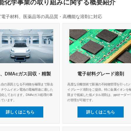
能化学事業の取り組みに関する概要紹介
ど電子材料、医薬品等の高品質・高機能な溶剤に対応
P、DMAcガス回収・精製
電子材料グレード溶剤
具合の原因となる不純物を極限まで除去
高度な分離技術で新液の不純物管理を行った
リチウムイオン電池の電極用途に適した
イグレード溶剤をご提供。特に金属イオンを
品化しております。DMAcガス処理の事
限まで低減した低メタル溶剤は、pptオーダー
しています。
の管理が可能です。
詳しくはこちら
詳しくはこちら