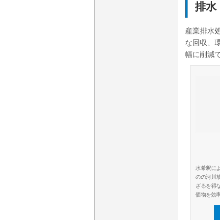
排水
産業排水
な回収、
幅に削減
水希釈に
のの河川
ざるを得
価物を効