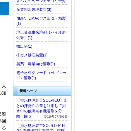
すべてのページカテゴリ一覧
産業排水処理装置(3)
NMP、DMAcガス回収・精製
(1)
地上資源由来溶剤（バイオ溶
剤等）(1)
抽出塔(1)
排ガス処理装置(1)
製薬・農業向け溶剤(1)
電子材料グレード（ELグレー
ド）溶剤(1)
、人
新着ページ
の知
【排水処理装置SOLPICO】水
との揮発性の差を利用して排
水中の低沸点有機溶剤を分
業廃
離・回収
(2026年07月09日)
熱回
【排水処理装置SOLSTEP-H
する
P】有機溶剤を高濃度に濃縮