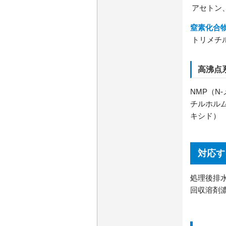
アセトン、
窒素化合
トリメチ
高沸点
NMP（N
チルホル
キシド）
対応す
処理後排水
回収溶剤濃