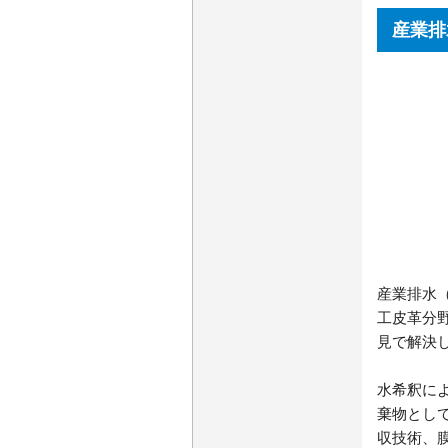
産業排
産業排水
工皮革分
見で解決
水希釈に
棄物とし
収技術、