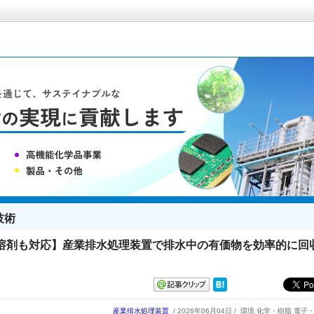
技術
溶剤も対応】産業排水処理装置で排水中の有価物を効率的に回
産業排水処理装置
/ 2026年06月04日 /
環境 化学・樹脂 電子