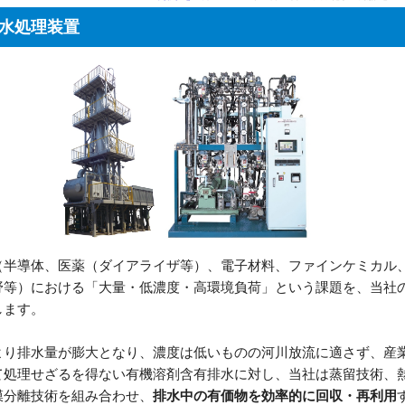
水処理装置
（半導体、医薬（ダイアライザ等）、電子材料、ファインケミカル
野等）における「大量・低濃度・高環境負荷」という課題を、当社
します。
より排水量が膨大となり、濃度は低いものの河川放流に適さず、産
て処理せざるを得ない有機溶剤含有排水に対し、当社は蒸留技術、
膜分離技術を組み合わせ、
排水中の有価物を効率的に回収・再利用