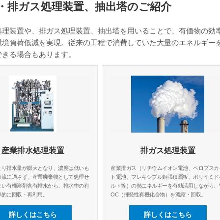
・排ガス処理装置、抽出塔のご紹介
処理装置や、排ガス処理装置、抽出塔を用いることで、有価物の効
環境負荷低減を実現。従来の工程で消費していた大量のエネルギー
できる場合もあります。
産業排水処理装置
排ガス処理装置
より排水量が膨大となり、濃度は低いも
産業排ガス（リチウムイオン電池、ペロブスカ
放流に適さず、産業廃棄物として処理せ
ト電池、フレキシブル銅張積層板、ポリイミド
ない有機溶剤含有排水から、排水中の有
ルト等）の熱エネルギーを有効活用しながら、
率的に回収・再利用。
OC（揮発性有機化合物）を濃縮・回収。
詳しくはこちら
詳しくはこちら