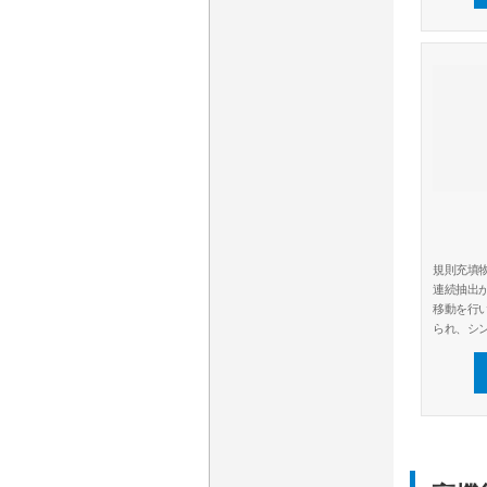
規則充填
連続抽出
移動を行
られ、シ