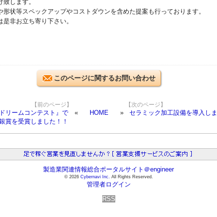
け致します。
や形状等スペックアップやコストダウンを含めた提案も行っております。
は是非お立ち寄り下さい。
このページに関するお問い合わせ
【前のページ】
【次のページ】
ドリームコンテスト』で
HOME
セラミック加工設備を導入し
銀賞を受賞しました！！
製造業関連情報総合ポータルサイト＠engineer
© 2026
Cybernavi Inc.
All Rights Reserved.
管理者ログイン
RSS