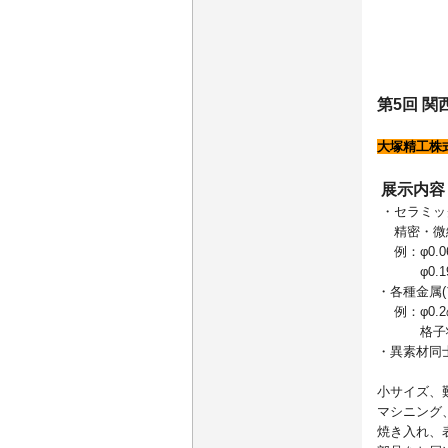
第5回 関
大塚精工株
展示内容
・セラミッ
精密・微
例：φ0.0
φ0.19の
・各種金属(
例：φ0.2
格子状に幅0
・異素材同
小サイズ、
マシニング
焼き入れ、