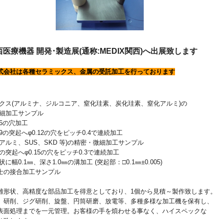
西医療機器 開発･製造展(通称:MEDIX関西)へ出展致します
式会社は各種セラミックス、金属の受託加工を行っております
クス(アルミナ、ジルコニア、窒化珪素、炭化珪素、窒化アルミ)の
細加工サンプル
6の穴加工
突起へφ0.12の穴をピッチ0.4で連続加工
アルミ、SUS、SKD 等)の精密・微細加工サンプル
の突起へφ0.15の穴をピッチ0.3で連続加工
.1㎜、深さ1.0㎜の溝加工 (突起部：□0.1㎜±0.005)
士の接合加工サンプル
難形状、高精度な部品加工を得意としており、1個から見積～製作致します。
、研削、ジグ研削、旋盤、円筒研磨、放電等、多種多様な加工機を保有し、
表面処理までを一元管理。お客様の手を煩わせる事なく、ハイスペックな