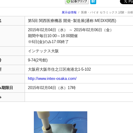
展示会情報
/
医療・バイオ セラミックス 試験・分
名
第5回 関西医療機器 開発･製造展(通称:MEDIX関西)
2015年02月04日（水） ～ 2015年02月06日（金）
期間中毎日10:00～18:00開催
※6日(金)のみ17:00終了
インテックス大阪
号
9-74(2号館)
所
大阪府大阪市住之江区南港北1-5-102
http://www.intex-osaka.com/
み期限日
2015年02月04日（水）17時
み