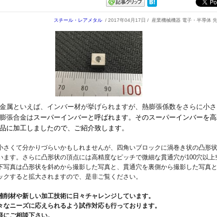
スチール・レアメタル
/ 2017年04月17日 /
産業機械機器 電子・半導体 
金属といえば、インバー材が挙げられますが、熱膨張係数をさらに小さ
膨張合金は
スーパーインバーと呼ばれます。そのスーパーインバーを高
品に加工しましたので、ご紹介致します。
小さくて分かりづらいかもしれませんが、四角いブロックに渦巻き状の凸形
います。さらに凸形状の頂点には高精度なピッチで微細な貫通穴が100穴以上
下写真は凸形状を斜めから撮影した写真と、貫通穴を裏側から撮影した写真
ックすると拡大されますので、是非ご覧ください。
難削材や新しい加工技術に日々チャレンジしています。
々なニーズに応えられるよう試作対応も行っております。
軽にご相談下さい。