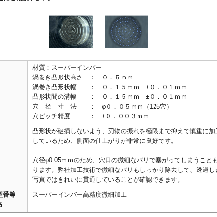
材質：スーパーインバー
渦巻き凸形状高さ ： ０．５ｍｍ
渦巻き凸形状幅 ： ０．１５ｍｍ ±０．０１ｍｍ
凸形状間の溝幅 ： ０．１５ｍｍ ±０．０１ｍｍ
穴 径 寸 法 ： φ０．０５ｍｍ（125穴）
穴ピッチ精度 ： ±０．００３ｍｍ
凸形状が破損しないよう、刃物の振れを極限まで抑えて慎重に加
しているため、側面の仕上がりが非常に良好です。
穴径φ0.05ｍｍのため、穴口の微細なバリで塞がってしまうこと
ります。弊社加工技術で微細なバリもしっかり除去して、透過し
写真ではきれいに貫通していることが確認できます。
型番等
スーパーインバー高精度微細加工
名