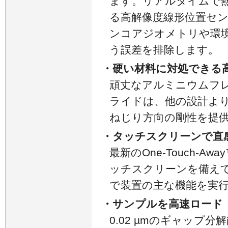
ます。リアルタイムで
る高解像度線形位置セ
ンコアジオメトリや環
う誤差を排除します。
・硬い材料に対処できる
頑丈なアルミニウムフ
ライドは、他の設計より
ねじり方向の剛性を提
・タッチスクリーンで直
最新のOne-Touch-
ッチスクリーンを備え
で装置の主な機能を実
・サンプルを高速ロード
0.02 µmのギャップ