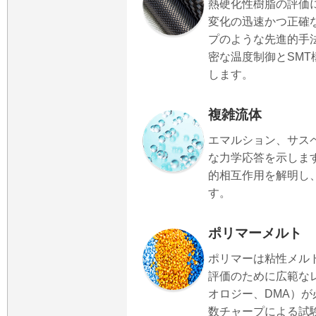
熱硬化性樹脂の評価
変化の迅速かつ正確
プのような先進的手
密な温度制御とSM
します。
複雑流体
エマルション、サス
な力学応答を示しま
的相互作用を解明し
す。
ポリマーメルト
ポリマーは粘性メル
評価のために広範な
オロジー、DMA）
数チャープによる試