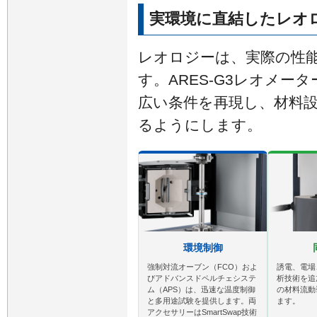
実環境に直結したレオ
レオロジーは、実際の性
す。ARES‑G3レオメー
広い条件を再現し、材料
るようにします。
環境制御
強制対流オーブン（FCO）およ
誘電、電場
びアドバンスドペルチェシステ
析技術を追
ム（APS）は、迅速な温度制御
の材料流動
と多用途試験を提供します。両
ます。
アクセサリーはSmartSwap技術