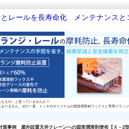
輪とレールを長寿命化 メンテナンスと
んなもの」と思っていませんか？
止まりません。ぜひ一度、トッキのオリジナルの固形潤滑材ワックスと専用フランジ
対策事例 屋外設置天井クレーンへの固形潤滑剤塗布【Ｘ－2