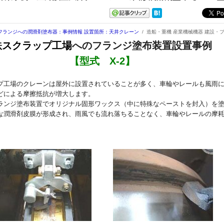
フランジへの潤滑剤塗布器：事例情報
設置箇所：天井クレーン
/
造船・重機 産業機械機器 建設・
鉄スクラップ工場
へのフランジ塗布装置設置事例
【型式 X-2】
プ工場のクレーンは屋外に設置されていることが多く、車輪やレールも風雨
どによる摩擦抵抗が増大します。
ランジ塗布装置で
オリジナル固形ワックス（中に特殊なペーストを封入）を
な潤滑剤皮膜が形成され、雨風でも流れ落ちることなく、車輪やレールの摩