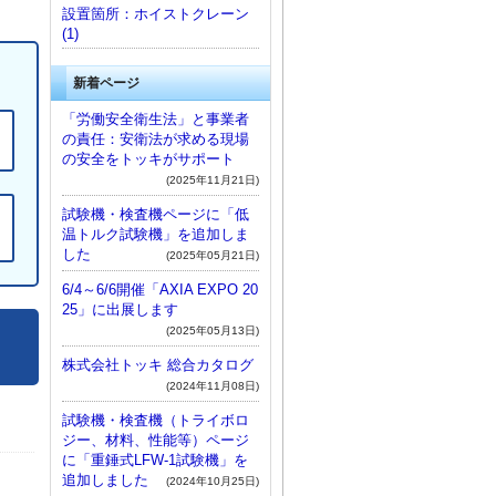
設置箇所：ホイストクレーン
(1)
新着ページ
「労働安全衛生法」と事業者
の責任：安衛法が求める現場
の安全をトッキがサポート
(2025年11月21日)
試験機・検査機ページに「低
温トルク試験機」を追加しま
した
(2025年05月21日)
6/4～6/6開催「AXIA EXPO 20
25」に出展します
(2025年05月13日)
株式会社トッキ 総合カタログ
(2024年11月08日)
試験機・検査機（トライボロ
ジー、材料、性能等）ページ
に「重錘式LFW-1試験機」を
追加しました
(2024年10月25日)