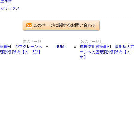
ジ塗布器
入りワックス
このページに関するお問い合わせ
【前のページ】
【次のページ】
策事例 ジブクレーンへ
HOME
摩擦防止対策事例 造船所天
形潤滑剤塗布【Ｘ－3型】
ーンへの固形潤滑剤塗布【Ｘ－
型】