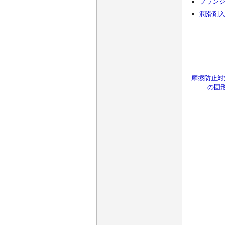
フラン
潤滑剤
摩擦防止対
の固