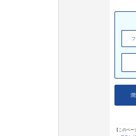
フ
潤
【このペー