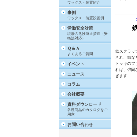
ワックス・装置紹介
事例
ワックス・装置設置例
労働安全対策
現場の危険防止措置（安
衛法対応）
Ｑ＆Ａ
鉄スクラッ
よくあるご質問
され、錆な
トッキの
フ
イベント
れば、強固
ニュース
ぎます
コラム
会社概要
資料ダウンロード
各種商品のカタログをご
用意
お問い合わせ