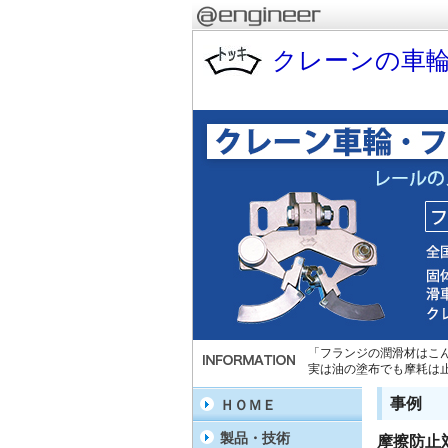
クレーンの車
「フランジの潤滑材はこ
実は油の塗布でも摩耗は
事例
ＨＯＭＥ
製品・技術
摩擦防止