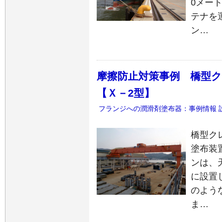
0メー
テナを
ン…
摩擦防止対策事例 橋型
【Ｘ－2型】
フランジへの潤滑剤塗布器：事例情報
橋型ク
塗布装置
ンは、
に設置
のよう
ま…