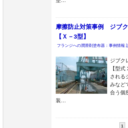
塗…
摩擦防止対策事例 ジブ
【Ｘ－3型】
フランジへの潤滑剤塗布器：事例情報
ジブク
【型式 
される
みなど
合う個
装…
1