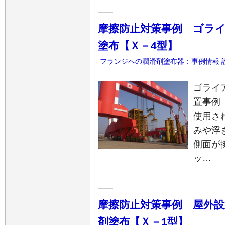
摩擦防止対策事例 ゴラ
塗布【Ｘ－4型】
フランジへの潤滑剤塗布器：事例情報
ゴライ
置事例（
使用さ
みや浮
側面が
ッ…
摩擦防止対策事例 屋外
剤塗布【Ｘ－1型】