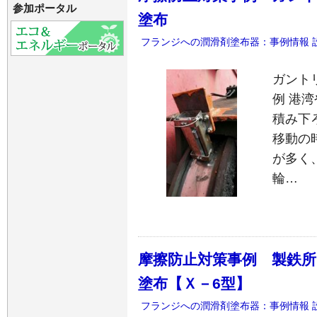
参加ポータル
塗布
フランジへの潤滑剤塗布器：事例情報
ガント
例 港
積み下
移動の
が多く
輪…
摩擦防止対策事例 製鉄所
塗布【Ｘ－6型】
フランジへの潤滑剤塗布器：事例情報