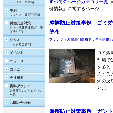
すべてのページカテゴリ一覧
»
ワックス・装置紹介
例情報」に関するページ
事例
ワックス・装置設置例
摩擦防止対策事例 ゴミ
労働安全対策
現場の危険防止措置（安
塗布
衛法対応）
フランジへの潤滑剤塗布器：事例情報
Ｑ＆Ａ
よくあるご質問
ゴミ焼
イベント
却場で
ニュース
を落と
コラム
入する
会社概要
炉の反
資料ダウンロード
と…
各種商品のカタログをご
用意
お問い合わせ
摩擦防止対策事例 ガン