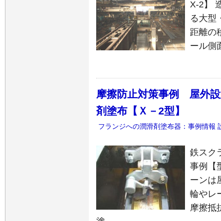
X-2
る大型
距離の
ール側
摩擦防止対策事例 屋外
剤塗布【Ｘ－2型】
フランジへの潤滑剤塗布器：事例情報
鉄スク
事例【型
ーンは
輪やレ
摩擦抵