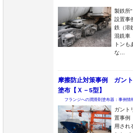
製鉄所
設置事例
鉄（溶
混銑車
トンも
な…
摩擦防止対策事例 ガン
塗布【Ｘ－5型】
フランジへの潤滑剤塗布器：事例情
ガント
置事例（
用され