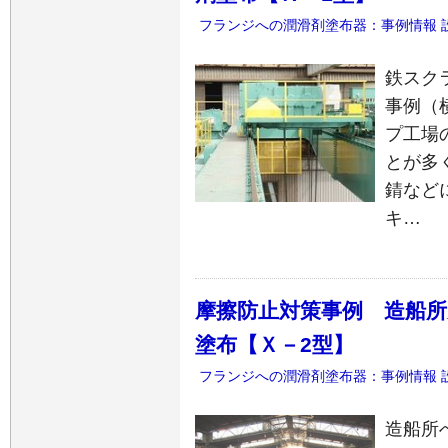
フランジへの潤滑剤塗布器：事例情報
鉄スク
事例（横
プ工場
とが多
錆など
キ…
摩擦防止対策事例 造船
塗布【Ｘ－2型】
フランジへの潤滑剤塗布器：事例情報
造船所