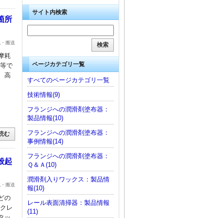
サイト内検索
箇所
流・搬送
摩耗
ページカテゴリ一覧
ン等で
、高
すべてのページカテゴリ一覧
技術情報(9)
フランジへの潤滑剤塗布器：
製品情報(10)
フランジへの潤滑剤塗布器：
読む
事例情報(14)
フランジへの潤滑剤塗布器：
般起
Ｑ＆Ａ(10)
潤滑剤入りワックス：製品情
流・搬送
報(10)
どの
レール表面清掃器：製品情報
ークレ
(11)
タッ