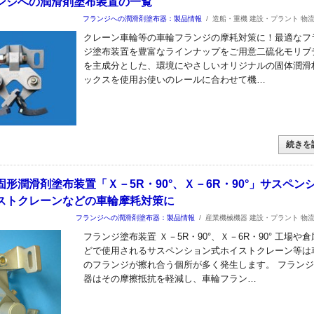
ンジへの潤滑剤塗布装置の一覧
フランジへの潤滑剤塗布器：製品情報
/
造船・重機 建設・プラント 物
クレーン車輪等の車輪フランジの摩耗対策に！最適なフ
ジ塗布装置を豊富なラインナップをご用意二硫化モリブ
を主成分とした、環境にやさしいオリジナルの固体潤滑
ックスを使用お使いのレールに合わせて機…
続きを
形潤滑剤塗布装置「Ｘ－5R・90°、Ｘ－6R・90°」サスペン
ストクレーンなどの車輪摩耗対策に
フランジへの潤滑剤塗布器：製品情報
/
産業機械機器 建設・プラント 物
フランジ塗布装置 Ｘ－5R・90°、Ｘ－6R・90° 工場や
どで使用されるサスペンション式ホイストクレーン等は
のフランジが擦れ合う個所が多く発生します。 フラン
器はその摩擦抵抗を軽減し、車輪フラン…