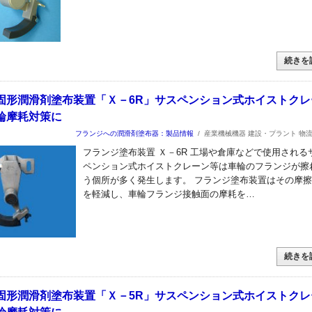
続きを
固形潤滑剤塗布装置「Ｘ－6R」サスペンション式ホイストクレ
輪摩耗対策に
フランジへの潤滑剤塗布器：製品情報
/
産業機械機器 建設・プラント 物
フランジ塗布装置 Ｘ－6R 工場や倉庫などで使用される
ペンション式ホイストクレーン等は車輪のフランジが擦
う個所が多く発生します。 フランジ塗布装置はその摩
を軽減し、車輪フランジ接触面の摩耗を…
続きを
固形潤滑剤塗布装置「Ｘ－5R」サスペンション式ホイストクレ