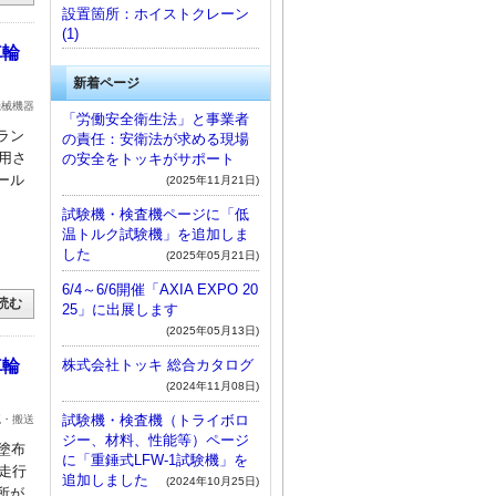
設置箇所：ホイストクレーン
(1)
車輪
新着ページ
機械機器
「労働安全衛生法」と事業者
ラン
の責任：安衛法が求める現場
用さ
の安全をトッキがサポート
ール
(2025年11月21日)
試験機・検査機ページに「低
温トルク試験機」を追加しま
した
(2025年05月21日)
6/4～6/6開催「AXIA EXPO 20
読む
25」に出展します
(2025年05月13日)
株式会社トッキ 総合カタログ
車輪
(2024年11月08日)
試験機・検査機（トライボロ
流・搬送
ジー、材料、性能等）ページ
塗布
に「重錘式LFW-1試験機」を
走行
追加しました
(2024年10月25日)
所が