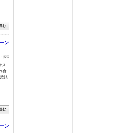
読む
ーン
流・搬送
サス
れ合
擦抵抗
読む
ーン