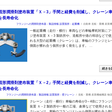
固形潤滑剤塗布装置「Ｘ－3」手間と経費を削減し、クレーン
を長寿命化
フランジへの潤滑剤塗布器：製品情報
設置箇所：起重機
/
自動車 造船・重機 産業
一般起重機（走行・横行）車両などの車輪摩耗対策にフ
ジ塗布装置 Ｘ－3 製鉄所や、造船所や港の埠頭などで使
れる大型の起重機（クレーン）は、車輪のフランジとレ
側面が擦れ合う個所が多く発生します。 …
続きを
固形潤滑剤塗布装置「Ｘ－2」手間と経費を削減し、クレーン
を長寿命化
フランジへの潤滑剤塗布器：製品情報
設置箇所：壁クレーン
/
造船・重機 産業機械機器 物
クレーン（走行・横行）車輪の寿命が3～4倍にフランジ
装置 Ｘ－2 製鉄所や一般の工場、倉庫などで使用される
クレーンは、車輪のフランジとレール側面が擦れ合う個