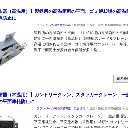
布器（高温用）】製鉄所の高温箇所の平面、ゴミ焼却場の高温
耗防止に
フランジへの潤滑剤塗布器：製品情報
/
造船・重機 産業機械機器 物
製鉄所の高温箇所の平面、ゴミ焼却場の高温箇所の平面
防止に平面塗布器（高温用） 製鉄所のレードルクレー
高温に晒される平面や、ゴミ焼却場のホッパーレール等
温下で面同士が擦れ合う個所が多く発生…
続きを
布器（常温用）】ガントリークレン、スタッカークレーン、一
の平面摩耗防止に
フランジへの潤滑剤塗布器：製品情報
/
造船・重機 産業機械機器 物
ガントリークレン、スタッカークレーン、一般起重機な
平面摩耗防止に平面塗布器（常温用） 埠頭のガントリ
ーンでワイヤーロープで移動させる車輪の踏み面や、ス