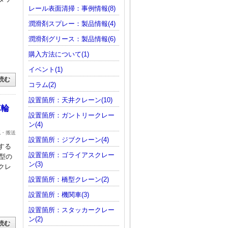
レール表面清掃：事例情報(8)
潤滑剤スプレー：製品情報(4)
潤滑剤グリース：製品情報(6)
購入方法について(1)
イベント(1)
読む
コラム(2)
設置箇所：天井クレーン(10)
車輪
設置箇所：ガントリークレー
ン(4)
流・搬送
設置箇所：ジブクレーン(4)
する
設置箇所：ゴライアスクレー
型の
ン(3)
クレ
設置箇所：橋型クレーン(2)
設置箇所：機関車(3)
設置箇所：スタッカークレー
ン(2)
読む