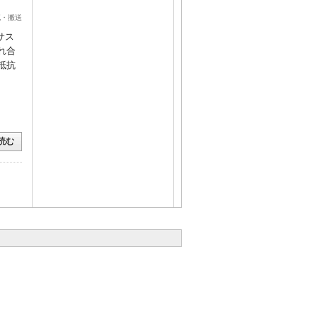
流・搬送
サス
れ合
抵抗
読む