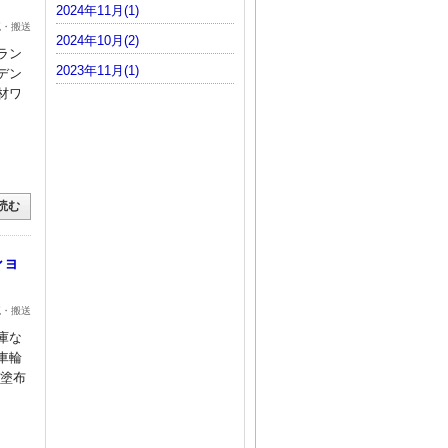
2024年11月(1)
流・搬送
2024年10月(2)
ラン
2023年11月(1)
デン
材ワ
読む
ショ
流・搬送
倉庫な
車輪
ジ塗布