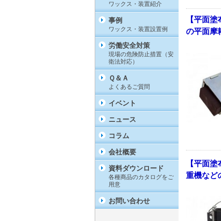
ワックス・装置紹介
【平面塗
事例
ワックス・装置設置例
の平面摩
労働安全対策
現場の危険防止措置（安
衛法対応）
Ｑ＆Ａ
よくあるご質問
イベント
ニュース
コラム
会社概要
【平面塗
資料ダウンロード
重機など
各種商品のカタログをご
用意
お問い合わせ