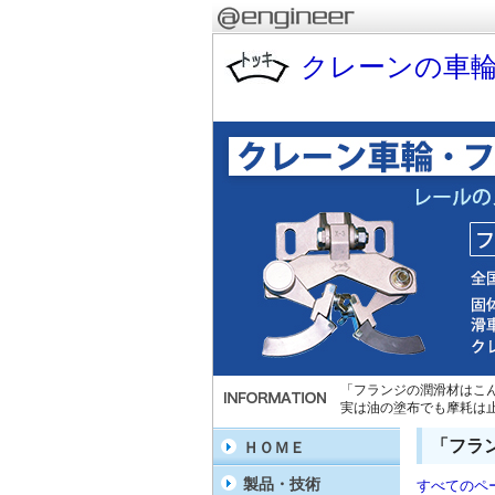
クレーンの車
「フランジの潤滑材はこ
実は油の塗布でも摩耗は
「フラ
ＨＯＭＥ
製品・技術
すべてのペ