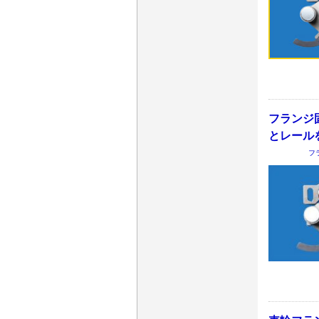
フランジ
とレール
フ