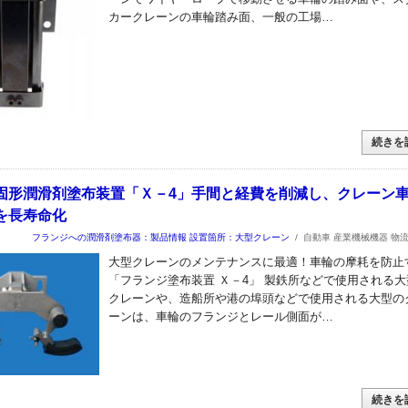
カークレーンの車輪踏み面、一般の工場…
続きを
固形潤滑剤塗布装置「Ｘ－4」手間と経費を削減し、クレーン
を長寿命化
フランジへの潤滑剤塗布器：製品情報
設置箇所：大型クレーン
/
自動車 産業機械機器 物
大型クレーンのメンテナンスに最適！車輪の摩耗を防止
「フランジ塗布装置 Ｘ－4」 製鉄所などで使用される大
クレーンや、造船所や港の埠頭などで使用される大型の
ーンは、車輪のフランジとレール側面が…
続きを