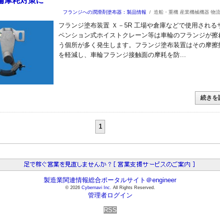
輪摩耗対策に
フランジへの潤滑剤塗布器：製品情報
/
造船・重機 産業機械機器 物
フランジ塗布装置 Ｘ－5R 工場や倉庫などで使用される
ペンション式ホイストクレーン等は車輪のフランジが擦
う個所が多く発生します。フランジ塗布装置はその摩擦
を軽減し、車輪フランジ接触面の摩耗を防…
続きを
1
製造業関連情報総合ポータルサイト＠engineer
© 2026
Cybernavi Inc.
All Rights Reserved.
管理者ログイン
RSS