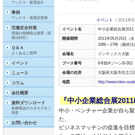
ワックス・装置紹介
事例
ワックス・装置設置例
イベント
/ 2011年
労働安全対策
イベント名
中小企業総合展2011 in
現場の危険防止措置（安
衛法対応）
開催期間
2011年05月25日（水
10時～17時（最終日
Ｑ＆Ａ
よくあるご質問
会場名
インテックス大阪
イベント
ブース番号
6号館AゾーンB-052
会場の住所
大阪府大阪市住之江区南
ニュース
地図
http://www.intex-osa
コラム
会社概要
『中小企業総合展2011i
資料ダウンロード
各種商品のカタログをご
中小・ベンチャー企業が自ら製
用意
た、
お問い合わせ
ビジネスマッチンの促進を目標