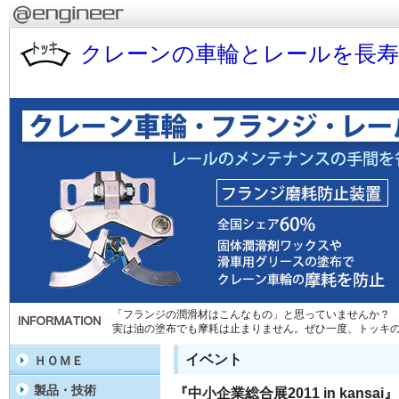
クレーンの車輪とレールを長
「フランジの潤滑材はこんなもの」と思っていませんか？
実は油の塗布でも摩耗は止まりません。ぜひ一度、トッキ
イベント
ＨＯＭＥ
製品・技術
『中小企業総合展2011 in kansa