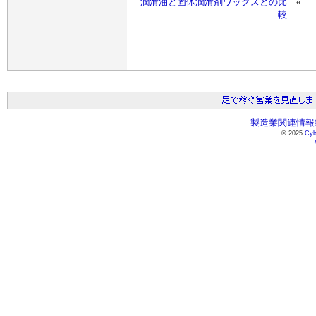
潤滑油と固体潤滑剤ワックスとの比
較
製造業関連情報総
© 2025
Cyb