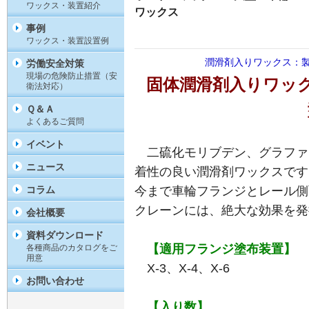
ワックス・装置紹介
ワックス
事例
ワックス・装置設置例
潤滑剤入りワックス：
労働安全対策
現場の危険防止措置（安
固体潤滑剤入りワッ
衛法対応）
Ｑ＆Ａ
よくあるご質問
イベント
二硫化モリブデン、グラファ
ニュース
着性の良い潤滑剤ワックスです
コラム
今まで車輪フランジとレール側
クレーンには、絶大な効果を発
会社概要
資料ダウンロード
【適用フランジ塗布装置】
各種商品のカタログをご
用意
X-3、X-4、X-6
お問い合わせ
【入り数】