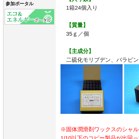
参加ポータル
1箱24個入り
【質量】
35ｇ／個
【主成分】
二硫化モリブデン、パラピン
※固体潤滑剤ワックスのシャル
1/10以下のコピー製品が出回