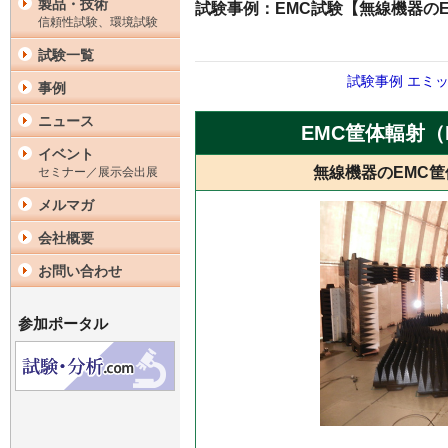
製品・技術
試験事例：EMC試験【無線機器のEM
信頼性試験、環境試験
試験一覧
試験事例
エミ
事例
ニュース
EMC筐体輻射（E
イベント
無線機器のEMC筐体
セミナー／展示会出展
メルマガ
会社概要
お問い合わせ
参加ポータル