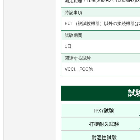
測定距離：10m(30MHz～1000MHz)/3m
特記事項
EUT（被試験機器）以外の接続機器
試験期間
1日
関連する試験
VCCI、FCC他
試