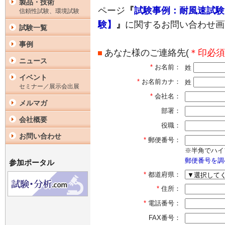
製品・技術
ページ
『
試験事例：耐風速試験
信頼性試験、環境試験
験】
』
に関するお問い合わせ画
試験一覧
事例
あなた様のご連絡先(
＊印必須
ニュース
*
お名前：
姓
イベント
*
お名前カナ：
姓
セミナー／展示会出展
*
会社名：
メルマガ
部署：
会社概要
役職：
お問い合わせ
*
郵便番号：
※半角でハイ
郵便番号を調
参加ポータル
*
都道府県：
*
住所：
*
電話番号：
FAX番号：