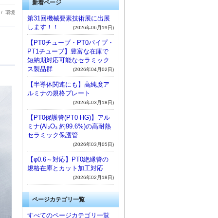
新着ページ
 /
環境
第31回機械要素技術展に出展
します！！
(2026年06月19日)
【PT0チューブ・PT0パイプ・
PT1チューブ】豊富な在庫で
短納期対応可能なセラミック
ス製品群
(2026年04月02日)
【半導体関連にも】高純度ア
ルミナの規格プレート
(2026年03月18日)
【PT0保護管(PT0-HG)】アル
ミナ(Al₂O₃ 約99.6%)の高耐熱
セラミック保護管
(2026年03月05日)
【φ0.6～対応】PT0絶縁管の
規格在庫とカット加工対応
(2026年02月18日)
ページカテゴリ一覧
すべてのページカテゴリ一覧