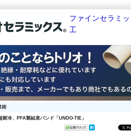
ファインセラミッ
工
技術
耐冷、PFA製結束バンド「UNDO-TIE」