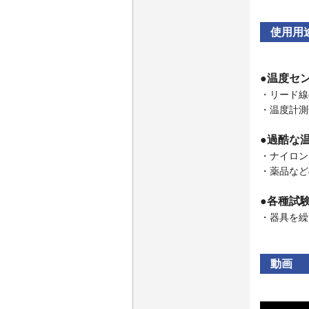
使用用
●温度セ
・リード線
・温度計測
●過酷な
・ナイロン
・薬品など
●各種試
・器具を繰
動画