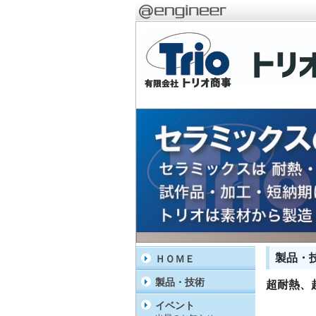
製品・
ＨＯＭＥ
製品・技術
超耐熱、超
イベント