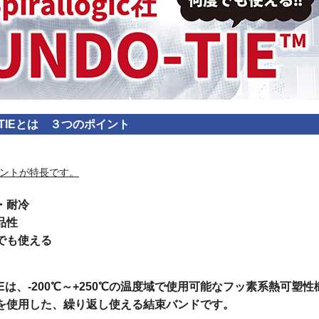
-TIEとは ３つのポイント
ントが特長です。
・耐冷
品性
でも使える
TIEは、-200℃～+250℃の温度域で使用可能なフッ素系熱可塑性
」を使用した、繰り返し使える結束バンドです。