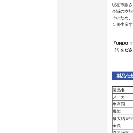
現在市販さ
帯域の樹脂
そのため、
１個生産す
「UNDO
ゴミをださ
製品仕
製品名
メーカー
生産国
機能
最大結束
全長
引張強度