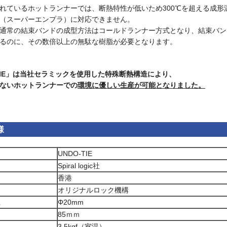
れているホットランナーでは、断熱特性が低いため300℃を超える成形
（スーパーエンプラ）に対応できません。
通常の結束バンドの成型方法はコールドランナー方式となり、結束バン
るのに、その数倍以上の無駄な樹脂が必要となります。
-TIE」は当社セラミックを使用した特殊断熱構造により、
ないホットランナーでの
環境に優しい生産が可能となりました。
様
UNDO-TIE
Spiral logic社
香港
オリジナルロック機構
径
Φ20mm
85ｍｍ
3.5kgf（室温）