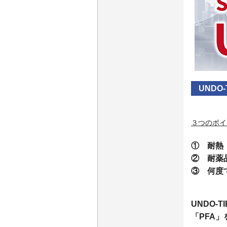
UNDO
３つのポイ
① 耐熱
② 耐薬
③ 何度
UNDO-
「PFA