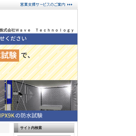
株式会社Ｗａｖｅ Ｔｅｃｈｎｏｌｏｇｙ
サイト内検索