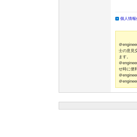
個人情報
＠engi
士の意見
ます。
＠engi
せ時に便
＠engi
＠engi