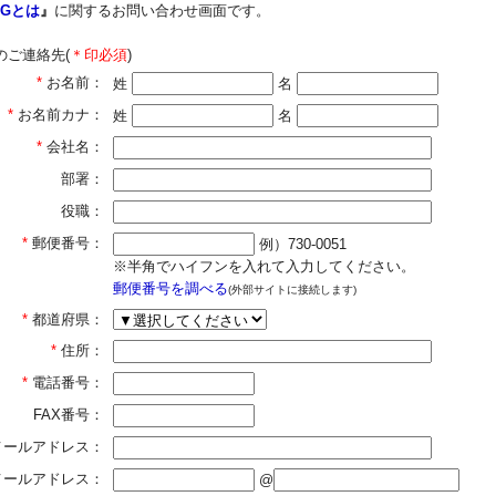
QGとは
』
に関するお問い合わせ画面です。
のご連絡先(
＊印必須
)
*
お名前：
姓
名
*
お名前カナ：
姓
名
*
会社名：
部署：
役職：
*
郵便番号：
例）730-0051
※半角でハイフンを入れて入力してください。
郵便番号を調べる
(外部サイトに接続します)
*
都道府県：
*
住所：
*
電話番号：
FAX番号：
メールアドレス：
]メールアドレス：
@