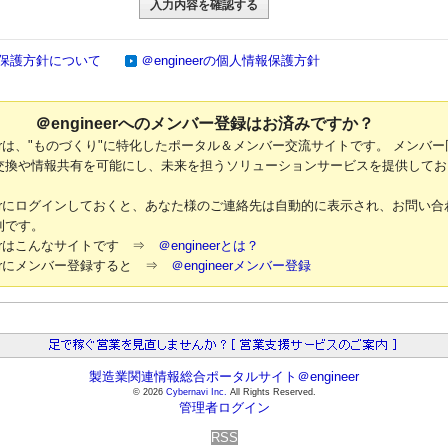
保護方針について
＠engineerの個人情報保護方針
＠engineerへのメンバー登録はお済みですか？
neerは、"ものづくり"に特化したポータル＆メンバー交流サイトです。 メンバー
交換や情報共有を可能にし、未来を担うソリューションサービスを提供してお
neerにログインしておくと、あなた様のご連絡先は自動的に表示され、お問い合
利です。
neerはこんなサイトです ⇒
＠engineerとは？
neerにメンバー登録すると ⇒
＠engineerメンバー登録
製造業関連情報総合ポータルサイト＠engineer
© 2026
Cybernavi Inc.
All Rights Reserved.
管理者ログイン
RSS