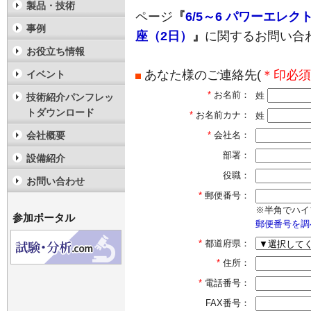
製品・技術
ページ
『
6/5～6 パワーエレ
事例
座（2日）
』
に関するお問い合
お役立ち情報
あなた様のご連絡先(
＊印必須
イベント
*
お名前：
姓
技術紹介パンフレッ
トダウンロード
*
お名前カナ：
姓
会社概要
*
会社名：
部署：
設備紹介
役職：
お問い合わせ
*
郵便番号：
※半角でハイ
参加ポータル
郵便番号を調
*
都道府県：
*
住所：
*
電話番号：
FAX番号：