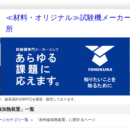
≪材料・オリジナル≫試験機メーカ
所
、超高温炉(1800℃)を製造・販売しております。
線加熱装置」一覧
ージカテゴリ一覧
» 「赤外線加熱装置」に関するページ