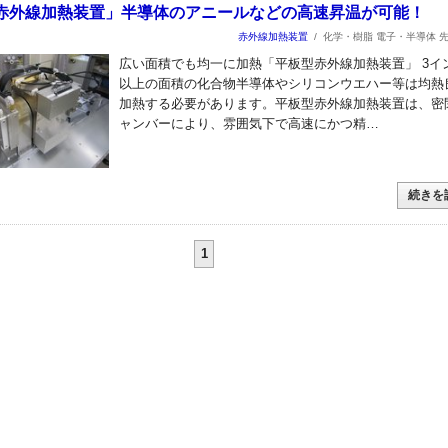
赤外線加熱装置」半導体のアニールなどの高速昇温が可能！
赤外線加熱装置
/
化学・樹脂 電子・半導体 
広い面積でも均一に加熱「平板型赤外線加熱装置」 3イ
以上の面積の化合物半導体やシリコンウエハー等は均熱
加熱する必要があります。平板型赤外線加熱装置は、密
ャンバーにより、雰囲気下で高速にかつ精…
続きを
1