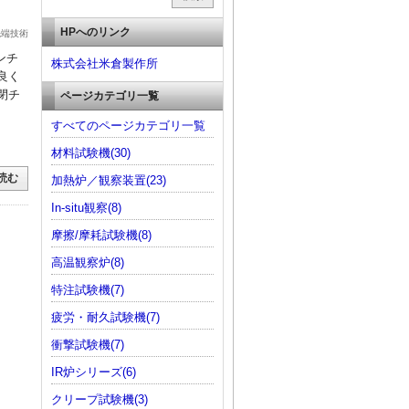
HPへのリンク
先端技術
ンチ
株式会社米倉製作所
良く
閉チ
ページカテゴリ一覧
すべてのページカテゴリ一覧
材料試験機(30)
読む
加熱炉／観察装置(23)
In-situ観察(8)
摩擦/摩耗試験機(8)
高温観察炉(8)
特注試験機(7)
疲労・耐久試験機(7)
衝撃試験機(7)
IR炉シリーズ(6)
クリープ試験機(3)