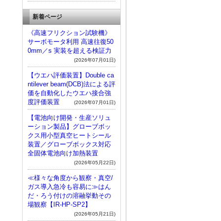
新着ページ
《高速フリクション試験機》
サーボモータ利用 高速往復50
0mm／s 実装を超える検証力
(2026年07月01日)
【ウエハ評価装置】Double ca
ntilever beam(DCB)法による評
価を自動化したウエハ接合強
度評価装置
(2026年07月01日)
【電池向け開発・生産ソリュ
ーション製品】グローブボッ
クス用小型真空ヒートシール
装置／グローブボックス対応
全固体電池向け加熱装置
(2026年05月22日)
≪様々な角度から観察・真空/
ガス導入急冷も容易に≫はん
だ・ろう付けの溶融挙動その
場観察【IR-HP-SP2】
(2026年05月21日)