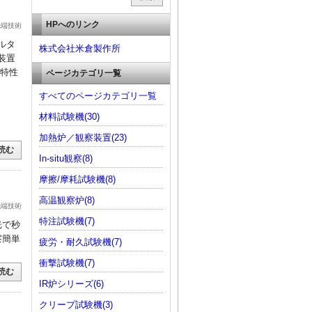
HPへのリンク
先端技術
ルタ
株式会社米倉製作所
装置
料特性
ページカテゴリ一覧
すべてのページカテゴリ一覧
材料試験機(30)
加熱炉／観察装置(23)
読む
In-situ観察(8)
摩擦/摩耗試験機(8)
高温観察炉(8)
先端技術
特注試験機(7)
光で秒
察簡単
疲労・耐久試験機(7)
衝撃試験機(7)
読む
IR炉シリーズ(6)
クリープ試験機(3)