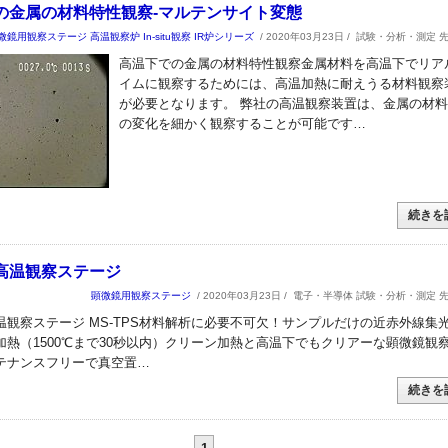
の金属の材料特性観察-マルテンサイト変態
微鏡用観察ステージ
高温観察炉
In-situ観察
IR炉シリーズ
/ 2020年03月23日 /
試験・分析・測定 
高温下での金属の材料特性観察金属材料を高温下でリア
イムに観察するためには、高温加熱に耐えうる材料観察
が必要となります。 弊社の高温観察装置は、金属の材
の変化を細かく観察することが可能です…
続きを
高温観察ステージ
顕微鏡用観察ステージ
/ 2020年03月23日 /
電子・半導体 試験・分析・測定 
温観察ステージ MS-TPS材料解析に必要不可欠！サンプルだけの近赤外線集
加熱（1500℃まで30秒以内）クリーン加熱と高温下でもクリアーな顕微鏡観
テナンスフリーで真空置…
続きを