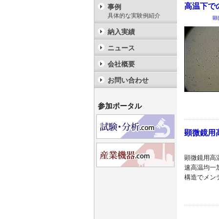
高温下で
事例
具体的な実験例紹介
顕
納入実績
ニュース
会社概要
お問い合わせ
参加ポータル
顕微鏡用
顕微鏡用高
速高温均一
構造でメン