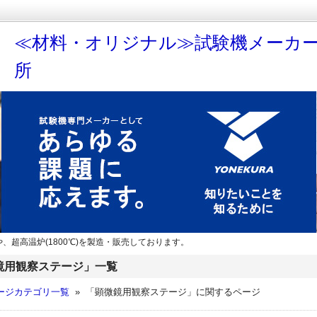
≪材料・オリジナル≫試験機メーカ
所
、超高温炉(1800℃)を製造・販売しております。
鏡用観察ステージ」一覧
ージカテゴリ一覧
» 「顕微鏡用観察ステージ」に関するページ