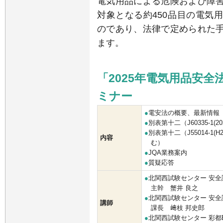
電気用品による危険および障
対象となる約450品目の電気
のであり、法律で定められた
ます
。
「2025年電気用品安
ミナー
●
電安法の概要、最新情報
●
別表第十二（J60335-1
●
別表第十二（J55014-1
内容
む）
●
JQA業務案内
●
質疑応答
●
北関西試験センター 安全
主幹 蟹井 良之
●
北関西試験センター 安全
講師
課長 﨑枝 邦史郎
●
北関西試験センター 彩都