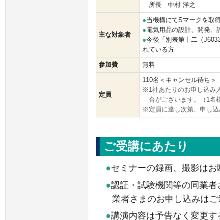
所長 中村 洋之
●
当機構にてSマークを取
●
電気用品の設計、開発、
主な対象者
●
今後「別表第十二（J60335-
れている方
参加費
無料
110
名
＜キャンセル待ち＞
※1社あたりのお申し込み
定員
合がございます。（1名
※定員に達し次第、申し込
ご受講にあたり
●
セミナーの録画、撮影はお
●
認証・試験機関等の同業者
業者さまのお申し込みはご
●
講演内容は予告なく変更す