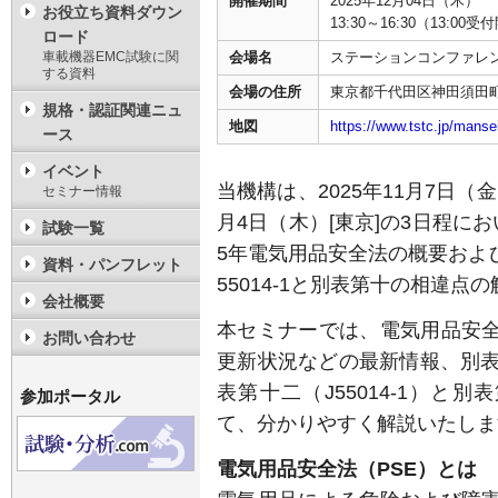
開催期間
2025年12月04日（木）
お役立ち資料ダウン
13:30～16:30（13:0
ロード
車載機器EMC試験に関
会場名
ステーションコンファレン
する資料
会場の住所
東京都千代田区神田須田町
規格・認証関連ニュ
地図
https://www.tstc.jp/manse
ース
イベント
当機構は、2025年11月7日（金
セミナー情報
月4日（木）[東京]の3日程に
試験一覧
5年電気用品安全法の概要および最
資料・パンフレット
55014-1と別表第十の相違点
会社概要
本セミナーでは、電気用品安
お問い合わせ
更新状況などの最新情報、別表第
表第十二（J55014-1）と
参加ポータル
て、分かりやすく解説いたしま
電気用品安全法（PSE）とは