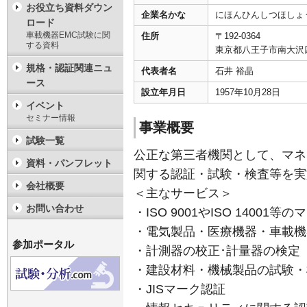
お役立ち資料ダウン
企業名かな
にほんひんしつほしょ
ロード
車載機器EMC試験に関
住所
〒192-0364
する資料
東京都八王子市南大沢
規格・認証関連ニュ
代表者名
石井 裕晶
ース
設立年月日
1957年10月28日
イベント
セミナー情報
事業概要
試験一覧
公正な第三者機関として、マネ
資料・パンフレット
関する認証・試験・検査等を実
会社概要
＜主なサービス＞
お問い合わせ
・ISO 9001やISO 1400
・電気製品・医療機器・車載機
参加ポータル
・計測器の校正･計量器の検定
・建設材料・機械製品の試験・
・JISマーク認証