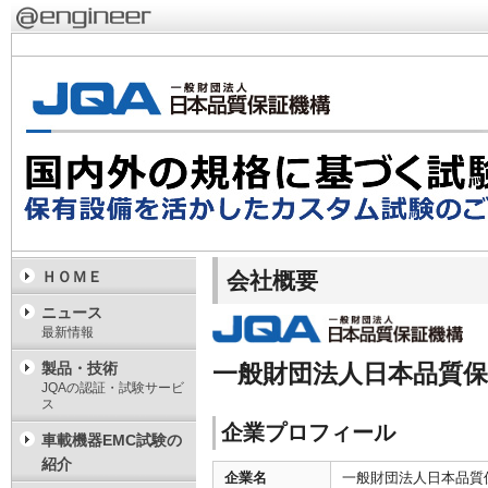
会社概要
ＨＯＭＥ
ニュース
最新情報
製品・技術
一般財団法人日本品質保
JQAの認証・試験サービ
ス
企業プロフィール
車載機器EMC試験の
紹介
企業名
一般財団法人日本品質