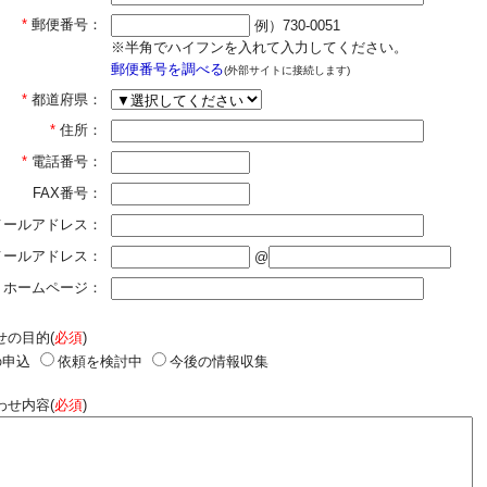
*
郵便番号：
例）730-0051
※半角でハイフンを入れて入力してください。
郵便番号を調べる
(外部サイトに接続します)
*
都道府県：
*
住所：
*
電話番号：
FAX番号：
メールアドレス：
]メールアドレス：
@
ホームページ：
せの目的(
必須
)
の申込
依頼を検討中
今後の情報収集
わせ内容(
必須
)