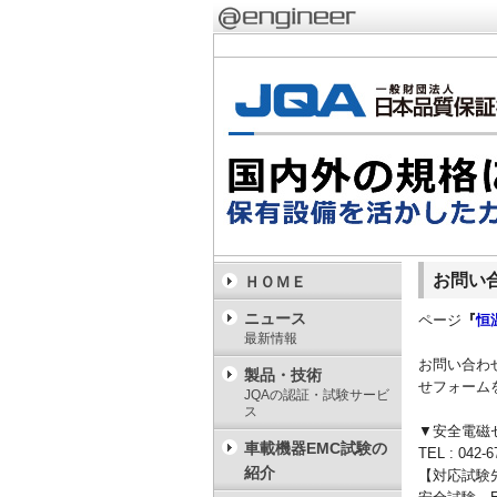
お問い
ＨＯＭＥ
ニュース
ページ
『
恒
最新情報
お問い合わ
製品・技術
せフォーム
JQAの認証・試験サービ
ス
▼安全電磁
車載機器EMC試験の
TEL : 042-6
紹介
【対応試験