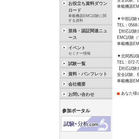
安全試験、EM
お役立ち資料ダウン
車載機器EMC試
ロード
車載機器EMC試験に関
▼中部試験セ
する資料
TEL：0568-2
規格・認証関連ニュ
【対応試験
ース
EMC試験（電磁
車載機器EMC試
イベント
セミナー情報
▼北関西試
TEL : 072-7
試験一覧
【対応試験
資料・パンフレット
安全試験、EM
車載機器EMC試
会社概要
あなた様
お問い合わせ
参加ポータル