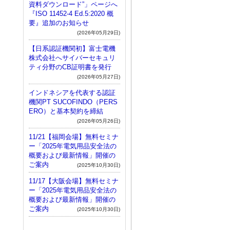
資料ダウンロード”」ページへ
『ISO 11452-4 Ed.5:2020 概
要』追加のお知らせ
(2026年05月29日)
【日系認証機関初】富士電機
株式会社へサイバーセキュリ
ティ分野のCB証明書を発行
(2026年05月27日)
インドネシアを代表する認証
機関PT SUCOFINDO（PERS
ERO）と基本契約を締結
(2026年05月26日)
11/21【福岡会場】無料セミナ
ー「2025年電気用品安全法の
概要および最新情報」開催の
ご案内
(2025年10月30日)
11/17【大阪会場】無料セミナ
ー「2025年電気用品安全法の
概要および最新情報」開催の
ご案内
(2025年10月30日)