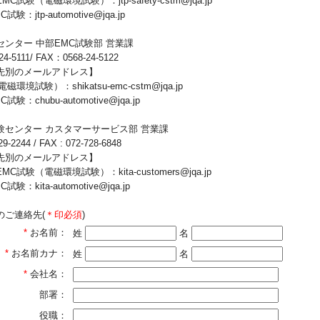
C試験（電磁環境試験）：jtp-safety-cstm@jqa.jp
験：jtp-automotive@jqa.jp
ンター 中部EMC試験部 営業課
4-5111/ FAX：0568-24-5122
先別のメールアドレス】
環境試験）：shikatsu-emc-cstm@jqa.jp
験：chubu-automotive@jqa.jp
験センター カスタマーサービス部 営業課
29-2244 / FAX : 072-728-6848
先別のメールアドレス】
C試験（電磁環境試験）：kita-customers@jqa.jp
験：kita-automotive@jqa.jp
のご連絡先(
＊印必須
)
*
お名前：
姓
名
*
お名前カナ：
姓
名
*
会社名：
部署：
役職：